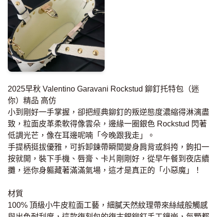
2025早秋 Valentino Garavani Rockstud 鉚釘托特包（迷
你）精品 高仿
小到剛好一手掌握，卻把經典鉚釘的叛逆態度濃縮得淋漓盡
致，粒面皮革柔軟得像雲朵，邊緣一圈銀色 Rockstud 閃著
低調光芒，像在耳邊呢喃「今晚跟我走」。
手提柄挺拔優雅，可拆卸鍊帶瞬間變身肩背或斜挎，鉤扣一
按就開，裝下手機、唇膏、卡片剛剛好，從早午餐到夜店續
攤，迷你身軀藏著滿滿氣場，這才是真正的「小惡魔」！
材質
100% 頂級小牛皮粒面工藝，細膩天然紋理帶來絲絨般觸感
與出色耐刮度，這款復刻包的復古銀鉚釘手工鑲嵌，每顆都