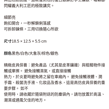
閃耀義大利工匠的極致講究。
細節亮
鉤扣開合，一秒解鎖俐落感
可拆卸鍊條，三用切換隨心所欲
尺寸
18.5 × 12.5 × 5.5 cm
顏色
黑色/白色/大象灰/棕色/銀色
精緻皮具保養：避免產品（尤其是皮革鑲邊）與粗糙物件接
觸或摩擦。 避免接觸濕氣，或直接接觸
熱力，於炎夏時避免將之留在車廂內。 避免接觸液體、潤
手霜、殺菌洗手液、化妝品及香水，這是高仿皮具保養的重
要步驟。 如不
使用時，請收藏於隨袋附送的防塵袋內，請勿放置於高溫、
潮濕或通風欠佳的地方。