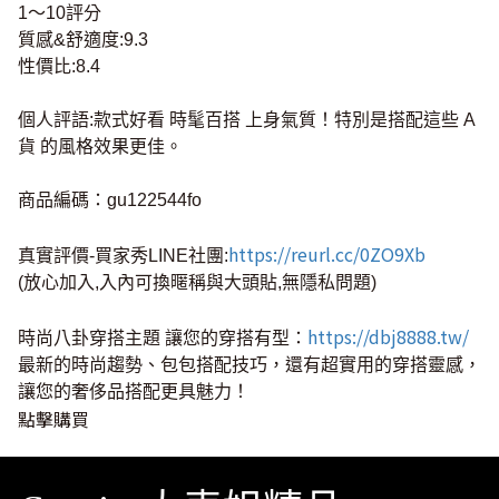
1～10評分
質感&舒適度:9.3
性價比:8.4
個人評語:款式好看 時髦百搭 上身氣質！特別是搭配這些 A
貨 的風格效果更佳。
商品編碼：gu122544fo
https://reurl.cc/0ZO9Xb
真實評價-買家秀LINE社團:
(放心加入,入內可換暱稱與大頭貼,無隱私問題)
https://dbj8888.tw/
時尚八卦穿搭主題 讓您的穿搭有型：
最新的時尚趨勢、包包搭配技巧，還有超實用的穿搭靈感，
讓您的奢侈品搭配更具魅力！
點擊購買