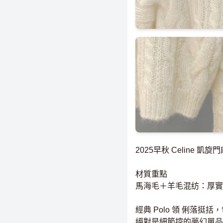
2025早秋 Celine
材質重點
馬海毛＋羊毛混纺：厚實
經典 Polo 領 俐
絕對是細節控的夢幻單品