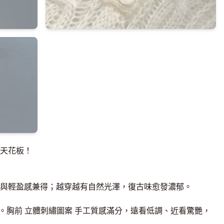
質天花板！
與輕盈感兼得；越穿越有自然光澤，復古味愈發濃郁。
型。胸前 立體刺繡圖案 手工質感滿分，遠看低調、近看驚艷，