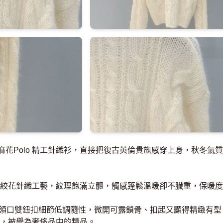
 凱旋門麻花Polo 精工針織衫，直接把復古英倫貴族感穿上身，秋冬氣
絞花針織工藝，紋理飽滿立體，觸感蓬鬆溫暖卻不臟重，保暖度
落挺括，領口雙鈕扣細節低調隨性，微開可露鎖骨、扣起又顯得精緻有
，被譽為奢侈品中的精品。