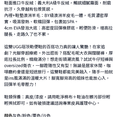
鞋面進口牛反絨：義大利A級牛反絨，觸感細膩霧面，耐磨
抗汙，久穿越有包漿質感。
內裡+鞋墊澳洲羊毛：BY級澳洲羊皮毛一體，毛質濃密厚
實，吸濕發熱、軟糯回彈，包裹如SPA。
4cm EVA發泡大底：高密度回彈橡膠底，輕便防滑，增高拉
腿長，走路久了也不累。
這雙UGG塔茨勒便鞋的百搭功力真的讓人驚艷！在家追
劇？光腳穿超療癒。外出逛街？搭配毛呢大衣與闊腿褲，厚
底拉長比例，精緻滿分！想走街頭潮流風？試試牛仔短褲與
oversized衛衣，一腳蹬隨性又有型！無論是居家休閒、咖
啡廳約會還是短途旅行，這雙鞋都能完美融入，隨手一拍就
是ins風滿滿的溫暖大片！腳寬腳背高的姐妹也能放心入，
回彈羊毛零壓力！
鞋類保養：真皮/漆皮，請用乾淨棉布＋鞋油在髒污部份輕
輕擦拭即可，如有破損建議諮詢專業皮具護理中心。
顏色
灰色/粉色/栗色/沙色