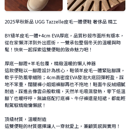
2025早秋新品 UGG Tazzelle皮毛一體便鞋 奢侈品 精工
BY級羊皮毛一體+4cm EVA厚底，品質秒殺市面所有版本，
從在家懶洋洋到外出逛街，一雙承包整個冬天的溫暖與時
髦！快來一起探索這雙便鞋的致命魅力吧！
厚底一腳蹬+羊毛包覆，精緻溫暖的懶人神器
這款便鞋以一腳蹬設計為核心，鞋領羊皮毛一體緊貼腳踝，
軟乎乎防風零縫隙；4cm高密度EVA發泡大底回彈輕盈，踩
地不笨重，闊腿褲小姐姐褲腳再也不拖地！鞋面牛反絨細膩
耐造，踩進去像雲朵般軟糯，天然羊毛吸濕發熱，零下低溫
腳丫也暖呼呼。無論搭配打底褲、牛仔褲還是短裙，都能輕
鬆駕馭精緻慵懶感！
頂級材質，溫暖耐造
這雙便鞋的材質選擇讓人一穿就愛上，兼顧質感與實用！