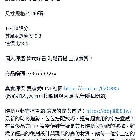
尺寸規格
35-40碼
1～10評分
質感&舒適度:9.3
性價比:8.4
個人評語:款式好看 時髦百搭 上身氣質！
商品編碼:ez3677322xx
真實評價-買家秀LINE社團:
https://reurl.cc/0ZO9Xb
(放心加入,入內可換暱稱與大頭貼,無隱私問題)
時尚八卦穿搭主題 讓您的穿搭有型：
https://dbj8888.tw/
最新的時尚趨勢、包包搭配技巧，還有超實用的穿搭靈感！
在奢侈品方面，這雙便鞋無疑是兼具時尚與功能的選擇。雜
糅了經典的復刻設計與現代的高仿材質，讓每一位穿上它的