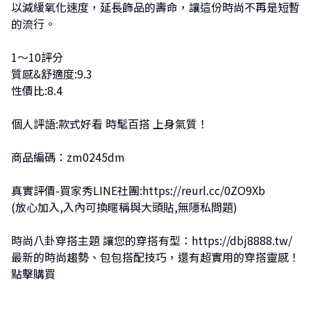
以減緩氧化速度，延長飾品的壽命，讓這份時尚不再是短暫
的流行。
1～10評分
質感&舒適度:9.3
性價比:8.4
個人評語:款式好看 時髦百搭 上身氣質！
商品編碼：zm0245dm
真實評價-買家秀LINE社團:
https://reurl.cc/0ZO9Xb
(放心加入,入內可換暱稱與大頭貼,無隱私問題)
時尚八卦穿搭主題 讓您的穿搭有型：
https://dbj8888.tw/
最新的時尚趨勢、包包搭配技巧，還有超實用的穿搭靈感！
點擊購買