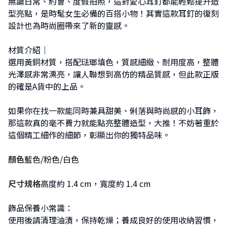
無論日常、約會、度假拍照，這對愛心耳釘都能輕鬆提升造
型亮點，是時髦女生必備的百搭小物！其實這款耳釘的復刻
設計也為時尚圈帶來了新的靈感。
材質介紹｜
選用黃銅材質，搭配琺瑯填色，質感細緻、耐用度高，整體
光澤感非常漂亮，讓人聯想到高仿的精品質感，但此款正版
的確是A貨中的上品。
如果你在找一款能同時兼具甜美、俐落與時尚感的小耳飾，
那這款真的毫不費力就能點亮整體造型，大推！不妨著重於
這個精工細作的細節，彰顯出你的獨特品味。
顏色
藍色/粉色/白色
尺寸規格
高度約 1.4 cm，寬度約 1.4 cm
飾品保養小常識：
使用後請清理油漬，保持乾燥；養成良好的使用收納習慣，