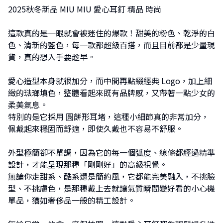
2025秋冬新品 MIU MIU 愛心耳釘 精品 時尚
這款真的是一眼就會被迷住的爆款！甜美的粉色、乾淨的白
色、清新的藍色，每一款都超級百搭，而且目前都是少量現
貨，真的想入手要趁早。
愛心造型本身就很加分，而中間再點綴經典 Logo，加上細
緻的琺瑯填色，整體看起來既有品牌感，又帶著一點少女的
柔美氣息。
特別的是它採用 圓餅形耳堵，這種小細節真的非常加分，
佩戴起來穩固而舒適，即使久戴也不容易不舒服。
外型極簡卻不單調，因為它的每一個弧度、線條都經過精準
設計，才能呈現那種「剛剛好」的高級視覺。
無論你走甜系、酷系還是簡約風，它都能完美融入，不挑臉
型、不挑膚色，是那種戴上去就讓氣質瞬間變好看的小心機
單品，猶如奢侈品一般的精工設計。