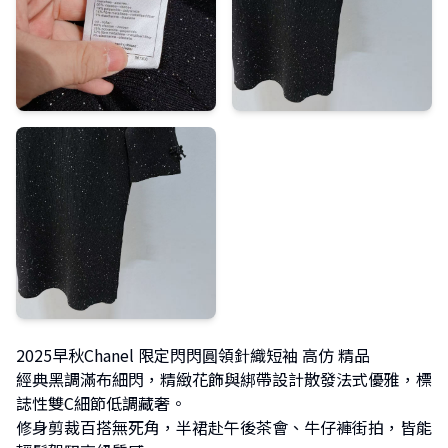
2025早秋Chanel 限定閃閃圓領針織短袖 高仿 精品
經典黑調滿布細閃，精緻花飾與綁帶設計散發法式優雅，標
誌性雙C細節低調藏奢。
修身剪裁百搭無死角，半裙赴午後茶會、牛仔褲街拍，皆能