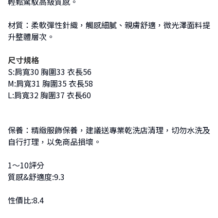
輕鬆駕馭高級質感。
材質：柔軟彈性針織，觸感細膩、親膚舒適，微光澤面料提
升整體層次。
尺寸規格
S:肩寬30 胸圍33 衣長56
M:肩寬31 胸圍35 衣長58
L:肩寬32 胸圍37 衣長60
保養：精緻服飾保養，建議送專業乾洗店清理，切勿水洗及
自行打理，以免商品損壞。
1～10評分
質感&舒適度:9.3
性價比:8.4