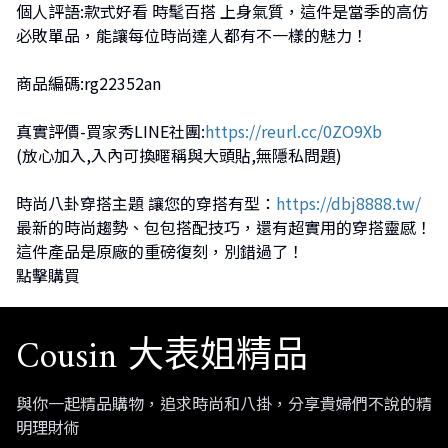
個人評語:款式好看 時髦百搭 上身氣質，這件是當季的高仿
必敗單品，能讓每位時尚達人都有不一樣的魅力！
商品編碼:rg22352an
真實評價-買家秀LINE社團:
https://reurl.cc/0ZO9Xb
(放心加入,入內可換暱稱與大頭貼,無隱私問題)
時尚八卦穿搭主題 讓您的穿搭有型：
https://dbj8888.tw/
最新的時尚趨勢、包包搭配技巧，還有超實用的穿搭靈感！
這件產品是原廠的重磅復刻，別錯過了！
點擊購買
Cousin 大表姐精品
與你一起精品購物，追求時尚和八掛，分享貴婦們不說的精
明理財術