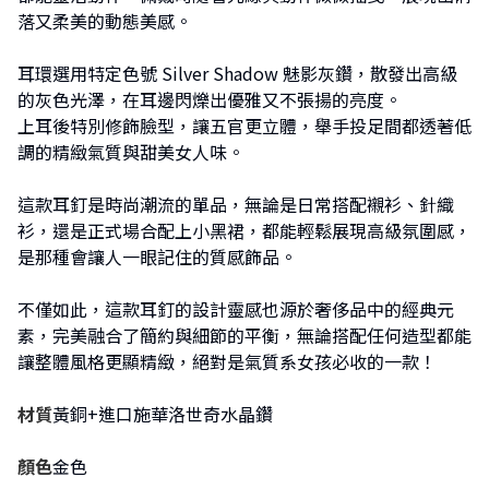
落又柔美的動態美感。
耳環選用特定色號 Silver Shadow 魅影灰鑽，散發出高級
的灰色光澤，在耳邊閃爍出優雅又不張揚的亮度。
上耳後特別修飾臉型，讓五官更立體，舉手投足間都透著低
調的精緻氣質與甜美女人味。
這款耳釘是時尚潮流的單品，無論是日常搭配襯衫、針織
衫，還是正式場合配上小黑裙，都能輕鬆展現高級氛圍感，
是那種會讓人一眼記住的質感飾品。
不僅如此，這款耳釘的設計靈感也源於奢侈品中的經典元
素，完美融合了簡約與細節的平衡，無論搭配任何造型都能
讓整體風格更顯精緻，絕對是氣質系女孩必收的一款！
材質
黃銅+進口施華洛世奇水晶鑽
顏色
金色