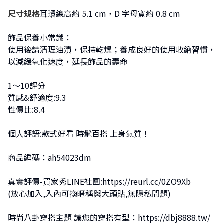
尺寸規格
耳環總高約 5.1 cm，D 字母寬約 0.8 cm
飾品保養小常識：
使用後請清理油漬，保持乾燥；養成良好的使用收納習慣，
以減緩氧化速度，延長飾品的壽命
1～10評分
質感&舒適度:9.3
性價比:8.4
個人評語:款式好看 時髦百搭 上身氣質！
商品編碼：ah54023dm
真實評價-買家秀LINE社團:
https://reurl.cc/0ZO9Xb
(放心加入,入內可換暱稱與大頭貼,無隱私問題)
時尚八卦穿搭主題 讓您的穿搭有型：
https://dbj8888.tw/