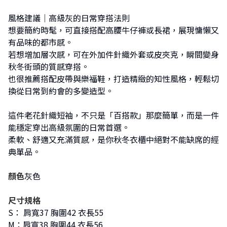
風格建議｜高級灰的日常穿搭法則
想要簡約時髦，可直接搭配高腰牛仔褲或長裙，展現慵懶又
有品味的都市感。
若想增加層次感，可在外加件針織外套或皮夾克，瞬間變身
秋冬街頭的質感穿搭。
也很推薦搭配皮帶與樂福鞋，打造精緻的知性風格，輕鬆切
換從日常到約會的多變造型。
這件老花針織短袖，不只是「百搭款」那麼簡單，而是一件
能穩定穿出高級氛圍的日常首選。
柔軟、舒適又充滿質感，是你秋冬衣櫃中絕對不能缺席的經
典單品。
顏色
灰色
尺寸規格
S： 肩寬37 胸圍42 衣長55
M：肩寬38 胸圍44 衣長56