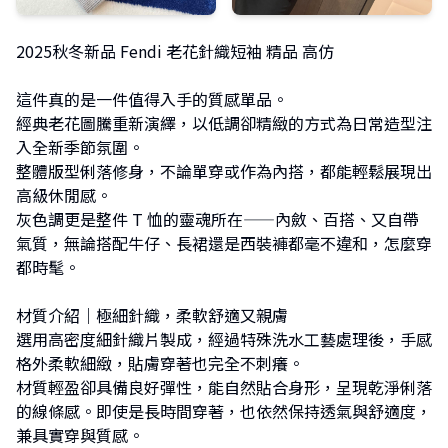
2025秋冬新品 Fendi 老花針織短袖 精品 高仿
這件真的是一件值得入手的質感單品。
經典老花圖騰重新演繹，以低調卻精緻的方式為日常造型注
入全新季節氛圍。
整體版型俐落修身，不論單穿或作為內搭，都能輕鬆展現出
高級休閒感。
灰色調更是整件 T 恤的靈魂所在——內斂、百搭、又自帶
氣質，無論搭配牛仔、長裙還是西裝褲都毫不違和，怎麼穿
都時髦。
材質介紹｜極細針織，柔軟舒適又親膚
選用高密度細針織片製成，經過特殊洗水工藝處理後，手感
格外柔軟細緻，貼膚穿著也完全不刺癢。
材質輕盈卻具備良好彈性，能自然貼合身形，呈現乾淨俐落
的線條感。即使是長時間穿著，也依然保持透氣與舒適度，
兼具實穿與質感。