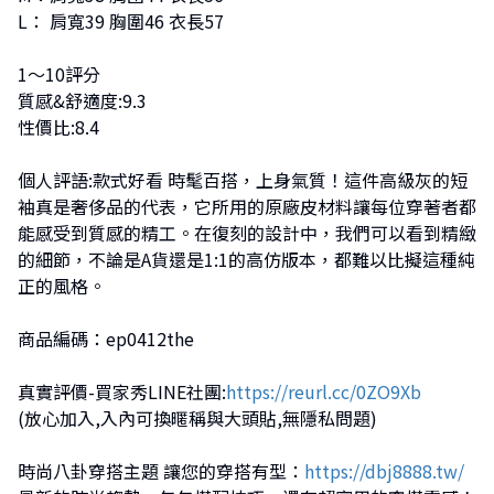
L： 肩寬39 胸圍46 衣長57
1～10評分
質感&舒適度:9.3
性價比:8.4
個人評語:款式好看 時髦百搭，上身氣質！這件高級灰的短
袖真是奢侈品的代表，它所用的原廠皮材料讓每位穿著者都
能感受到質感的精工。在復刻的設計中，我們可以看到精緻
的細節，不論是A貨還是1:1的高仿版本，都難以比擬這種純
正的風格。
商品編碼：ep0412the
真實評價-買家秀LINE社團:
https://reurl.cc/0ZO9Xb
(放心加入,入內可換暱稱與大頭貼,無隱私問題)
時尚八卦穿搭主題 讓您的穿搭有型：
https://dbj8888.tw/