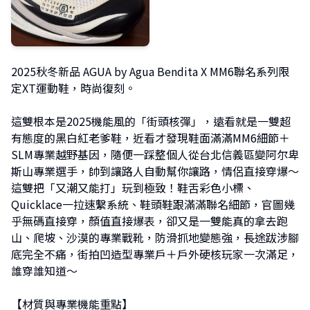
2025秋冬新品 AGUA by Agua Bendita X MM6聯名系列限
定XT運動鞋，時尚復刻。
這雙根本是2025機能風的「街頭核彈」，遠看就是一雙超
有態度的黑白紅老爹鞋，近看才發現鞋面滿滿MM6細節＋
SLM專業越野基因，隨便一踩整個人從台北信義區變阿尔卑
斯山專業選手，帥到讓路人自動幫你讓路，情侶直接穿爆～
這雙把「又潮又能打」玩到極致！鞋舌彩色小標、
Quicklace一拉速繫系統、鞋頭鞋跟滿滿聯名細節，官圖幾
乎無碼直接穿，顏值直接爆表，卻又是一雙能真的拿去跑
山、爬坡、沙漠的專業戰靴，防滑抓地變態強，長途跋涉腳
底完全不痛，街拍凹造型專業戶＋戶外硬核玩家一次滿足，
誰穿誰知道～
【材質與專業機能重點】