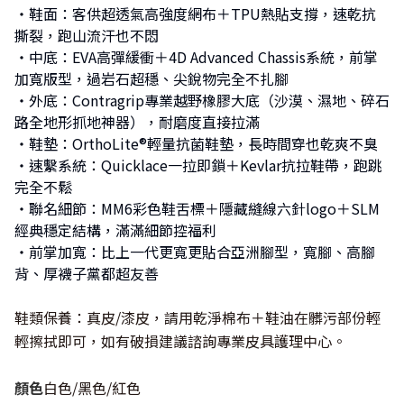
・鞋面：客供超透氣高強度網布＋TPU熱貼支撐，速乾抗
撕裂，跑山流汗也不悶
・中底：EVA高彈緩衝＋4D Advanced Chassis系統，前掌
加寬版型，過岩石超穩、尖銳物完全不扎腳
・外底：Contragrip專業越野橡膠大底（沙漠、濕地、碎石
路全地形抓地神器），耐磨度直接拉滿
・鞋墊：OrthoLite®輕量抗菌鞋墊，長時間穿也乾爽不臭
・速繫系統：Quicklace一拉即鎖＋Kevlar抗拉鞋帶，跑跳
完全不鬆
・聯名細節：MM6彩色鞋舌標＋隱藏縫線六針logo＋SLM
經典穩定結構，滿滿細節控福利
・前掌加寬：比上一代更寬更貼合亞洲腳型，寬腳、高腳
背、厚襪子黨都超友善
鞋類保養：真皮/漆皮，請用乾淨棉布＋鞋油在髒污部份輕
輕擦拭即可，如有破損建議諮詢專業皮具護理中心。
顏色
白色/黑色/紅色