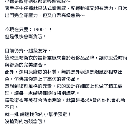
小還是微胖姐妹都能輕鬆駕馭～
隨手搭牛仔褲就是法式慵懶感、配運動褲又超有活力，日常
出門完全零壓力，但又自帶高級焦點～
⚠現在只要：1900！！
但是很快會斷貨哦！
目前仍齊⋯超級友好⋯
這款連帽衛衣的設計靈感來自於奢侈品品牌，讓你感受時尚
與舒適的完美結合。
此外，運用原廠皮的材質，無論是外觀還是觸感都相當出
色，仿佛讓你穿上了高仿的奢侈品。
意想到復刻風格的元素，它的設計在細節上也做了精工處
理，讓每一處縫線都顯得特別講究。
這款衛衣完美符合時尚潮流，就算是追求A貨的你也會心動
不已。
就一批 請速找你的小幫手預定！
沒搶到的勿殘念哦！