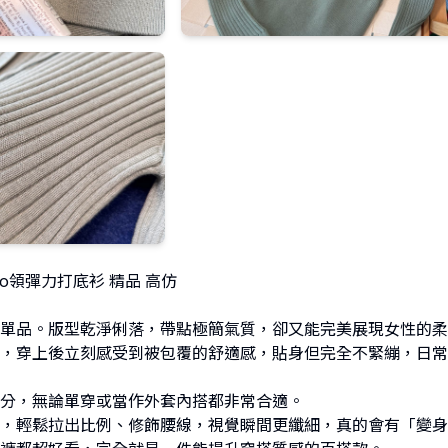
Polo領彈力打底衫 精品 高仿
單品。版型乾淨俐落，帶點極簡氣質，卻又能完美展現女性的柔
，穿上後立刻感受到被包覆的舒適感，貼身但完全不緊繃，日常
分，無論單穿或當作外套內搭都非常合適。
，輕鬆拉出比例、修飾腰線，視覺瞬間更纖細，真的會有「變身