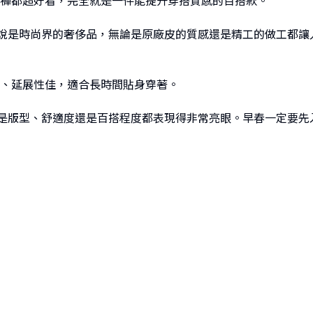
褲都超好看，完全就是一件能提升穿搭質感的百搭款。
衫可以說是時尚界的奢侈品，無論是原廠皮的質感還是精工的做工
、延展性佳，適合長時間貼身穿著。
衫無論是版型、舒適度還是百搭程度都表現得非常亮眼。早春一定要