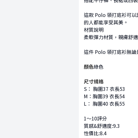
搭配牛仔褲、長裙或西裝
這款 Polo 領打底
的人都能享受其美。
材質說明
柔軟彈力材質，親膚舒適
這件 Polo 領打底
顏色
綠色
尺寸規格
S： 胸圍37 衣長53
M：胸圍39 衣長54
L： 胸圍40 衣長55
1～10評分
質感&舒適度:9.3
性價比:8.4