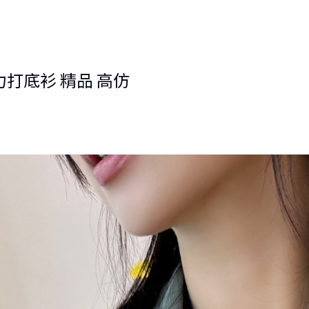
領彈力打底衫 精品 高仿