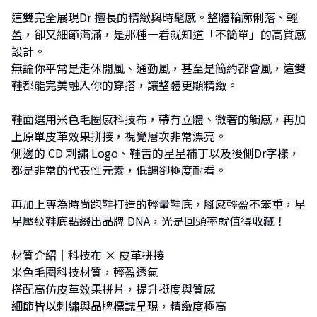
這雙完全展現Dr 擅長的精緻與時髦感。整體輪廓俐落、輕
盈，卻又細節滿滿，是那種一看就知道「不簡單」的高質感
設計。
無論你平常是走休閒風、通勤風，甚至是簡約都會風，這雙
鞋都能完美融入你的穿搭，讓整體更顯精緻。
鞋面選用米色毛圈感科技布，帶有立體、微奢的觸感，再加
上原單皮革效果拼接，視覺層次非常漂亮。
側邊的 CD 刺繡 Logo、鞋舌的星星補丁以及後側Dr字樣，
都是非常的代表性元素，低調卻極度耐看。
再加上專為時尚跑鞋打造的輕量鞋底，腳感輕盈不笨重，星
星壓紋鞋底點綴出品牌 DNA，光是回頭率就值得收藏！
材質介紹｜科技布 × 皮革拼接
米色毛圈科技材質，輕盈透氣
搭配高仿皮革效果拼片，提升挺度與質感
細節皆以刺繡與品牌標誌呈現，精緻度極高