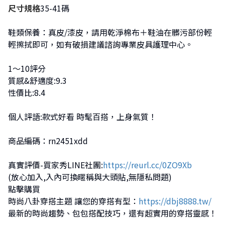
尺寸規格
35-41碼
鞋類保養：真皮/漆皮，請用乾淨棉布＋鞋油在髒污部份輕
輕擦拭即可，如有破損建議諮詢專業皮具護理中心。
1～10評分
質感&舒適度:9.3
性價比:8.4
個人評語:款式好看 時髦百搭，上身氣質！
商品編碼：rn2451xdd
真實評價-買家秀LINE社團:
https://reurl.cc/0ZO9Xb
(放心加入,入內可換暱稱與大頭貼,無隱私問題)
點擊購買
時尚八卦穿搭主題 讓您的穿搭有型：
https://dbj8888.tw/
最新的時尚趨勢、包包搭配技巧，還有超實用的穿搭靈感！