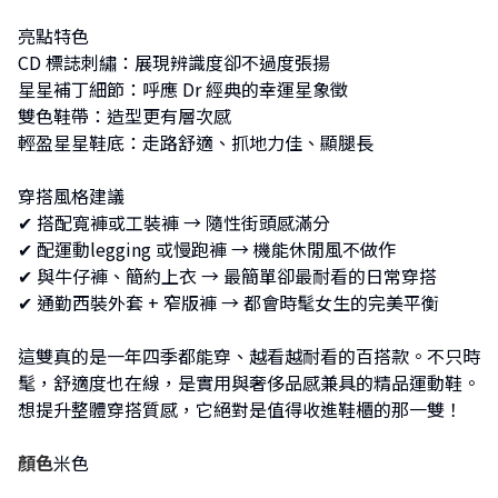
亮點特色
CD 標誌刺繡：展現辨識度卻不過度張揚
星星補丁細節：呼應 Dr 經典的幸運星象徵
雙色鞋帶：造型更有層次感
輕盈星星鞋底：走路舒適、抓地力佳、顯腿長
穿搭風格建議
✔︎ 搭配寬褲或工裝褲 → 隨性街頭感滿分
✔︎ 配運動legging 或慢跑褲 → 機能休閒風不做作
✔︎ 與牛仔褲、簡約上衣 → 最簡單卻最耐看的日常穿搭
✔︎ 通勤西裝外套 + 窄版褲 → 都會時髦女生的完美平衡
這雙真的是一年四季都能穿、越看越耐看的百搭款。不只時
髦，舒適度也在線，是實用與奢侈品感兼具的精品運動鞋。
想提升整體穿搭質感，它絕對是值得收進鞋櫃的那一雙！
顏色
米色