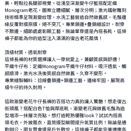
美，輕鬆拉長腿部視覺。從淺至深漸變牛仔藍搭配定織
Monogram老花，圖案立體細膩、層次分明；激光鐳射雕刻
技術精準呈現漸變紋理，水洗工藝營造自然做舊感，毛鬚邊
緣反覆對版原版，絕不突兀。專業鎖邊+疊鎖縫設計，耐穿
不散邊，細節處處彰顯工藝。無論單穿還是內搭長靴，這條
褲子都能為你的造型注入滿滿的復古老花風情！
頂級材質，透氣耐穿
這條長褲的材質選擇讓人一穿就愛上，兼顧質感與舒適！
平織牛仔布：定織Monogram平織牛仔材料，吸汗透氣、觸
感順滑，激光水洗後質感自然做舊，久穿不變形。
專業縫製輔料：捻線疊鎖邊+鎖邊工藝，邊緣牢固，展現高
級牛仔的持久耐用。
這款漸變老花牛仔長褲的百搭功力真的讓人驚艷！想走復古
街頭風？搭配白色T恤與厚底靴，漸變老花與做舊毛鬚為造
型增添一抹層次亮點。想打造輕熟優雅look？試試內搭高
領毛衣，外披風衣，直筒版型瞬間提升氣質比例！無論是通
勤辦公、朋友聚會還是戶外散步，這條褲子都能完美適應各