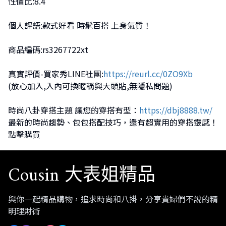
性價比:8.4
個人評語:款式好看 時髦百搭 上身氣質！
商品編碼:rs3267722xt
真實評價-買家秀LINE社團:
https://reurl.cc/0ZO9Xb
(放心加入,入內可換暱稱與大頭貼,無隱私問題)
時尚八卦穿搭主題 讓您的穿搭有型：
https://dbj8888.tw/
最新的時尚趨勢、包包搭配技巧，還有超實用的穿搭靈感！
點擊購買
Cousin 大表姐精品
與你一起精品購物，追求時尚和八掛，分享貴婦們不說的精
明理財術