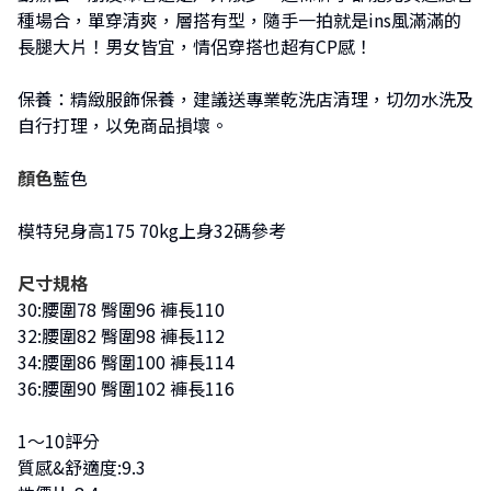
種場合，單穿清爽，層搭有型，隨手一拍就是ins風滿滿的
長腿大片！男女皆宜，情侶穿搭也超有CP感！
保養：精緻服飾保養，建議送專業乾洗店清理，切勿水洗及
自行打理，以免商品損壞。
顏色
藍色
模特兒身高175 70kg上身32碼參考
尺寸規格
30:腰圍78 臀圍96 褲長110
32:腰圍82 臀圍98 褲長112
34:腰圍86 臀圍100 褲長114
36:腰圍90 臀圍102 褲長116
1～10評分
質感&舒適度:9.3