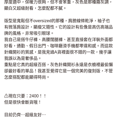
厚度適中，保暖力很夠，但不會笨重，灰色是那種霧灰調，
顯白又超級耐看，怎麼配都不膩。
版型是寬鬆但不oversized的那種，肩膀線條乾淨，袖子也
有微落肩設計，顯瘦又隨性。它的設計有些像是高仿高端品
牌的風格，非常吸引眼球。
我自己是搭牛仔褲、高腰闊腿褲、甚至直接套在洋裝外面都
好看，通勤、假日出門、咖啡廳滑手機都零違和感。而這款
針織開衫的質感，是我見過A貨裡面很不錯的一款，幾乎讓
我誤以為是奢侈品。
重點是它真的超級百搭，灰色針織開衫永遠是衣櫥裡最偷懶
卻最好看的單品！我甚至覺得它是一個完美的復刻版，不管
怎麼搭配都能顯得時尚。
⚠現在只要：2400！！
但是很快會斷貨哦！
目前仍齊⋯超級友好⋯