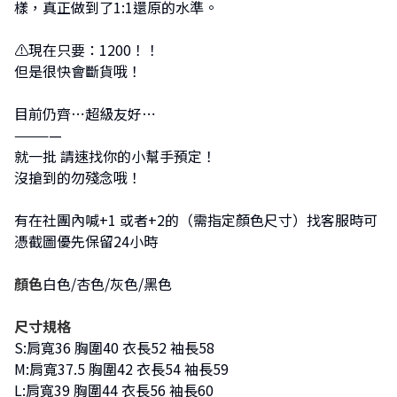
樣，真正做到了1:1還原的水準。
⚠現在只要：1200！！
但是很快會斷貨哦！
目前仍齊⋯超級友好⋯
————
就一批 請速找你的小幫手預定！
沒搶到的勿殘念哦！
有在社團內喊+1 或者+2的（需指定顏色尺寸）找客服時可
憑截圖優先保留24小時
顏色
白色/杏色/灰色/黑色
尺寸規格
S:肩寬36 胸圍40 衣長52 袖長58
M:肩寬37.5 胸圍42 衣長54 袖長59
L:肩寬39 胸圍44 衣長56 袖長60