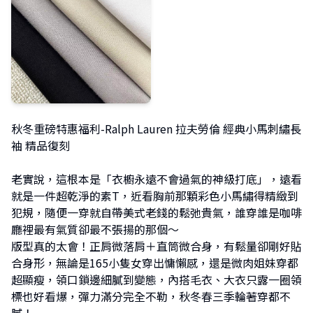
秋冬重磅特惠福利-Ralph Lauren 拉夫勞倫 經典小馬刺繡長
袖 精品復刻
老實說，這根本是「衣櫥永遠不會過氣的神級打底」，遠看
就是一件超乾淨的素T，近看胸前那顆彩色小馬繡得精緻到
犯規，隨便一穿就自帶美式老錢的鬆弛貴氣，誰穿誰是咖啡
廳裡最有氣質卻最不張揚的那個～
版型真的太會！正肩微落肩＋直筒微合身，有鬆量卻剛好貼
合身形，無論是165小隻女穿出慵懶感，還是微肉姐妹穿都
超顯瘦，領口鎖邊細膩到變態，內搭毛衣、大衣只露一圈領
標也好看爆，彈力滿分完全不勒，秋冬春三季輪著穿都不