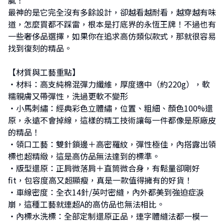
膩！
最神的是它完全沒有多餘設計，卻越看越耐看，越穿越有味
道，怎麼買都不踩雷，根本是打底界的永恆王牌！不過也有
一些奢侈品選擇，如果你在追求高仿類似款式，那就很容易
找到復刻的精品。
【材質與工藝重點】
・材料：高支純棉混彈力纖維，厚度適中（約220g），軟
糯親膚又帶彈性，洗過更軟不變形
・小馬刺繡：經典彩色立體繡，位置、粗細、顏色100%還
原，永遠不會掉線，這樣的精工技術讓每一件都像是原廠皮
的精品！
・領口工藝：雙針鎖邊＋高密羅紋，彈性極佳，內搭露出領
標也超精緻，這是高仿品無法達到的標準。
・版型還原：正肩微落肩＋直筒微合身，有鬆量卻剛好
fit，包容度高又超顯瘦，真是一款值得擁有的好貨！
・車線密度：全衣14針/英吋密縫，內外都美到強迫症淚
崩，這種工藝就連超A的高仿品也無法相比。
・內標水洗標：全部定制還原正品，連字體縫法都一模一