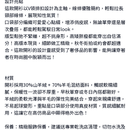
設計亮點
這款開衫以V領排扣設計為主軸，線條優雅簡約，輕鬆拉長
頸部線條，展現知性氣質！
口袋部分編織可愛愛心點綴，增添俏皮感，無論單穿還是層
次疊搭，都能輕鬆駕馭日常look。
版型鬆弛不緊繃，超不挑身形，高矮胖瘦都能穿出自信滿
分！高版本現貨，細節做工精緻，秋冬街拍或約會都超適
合。這款開衫的設計靈感受到了奢侈品的影響，能夠讓穿著
者在時尚圈中脫穎而出！
材質
開衫採用30%山羊絨 + 70%羊毛混紡面料，觸感軟糯細
膩，保暖性一流卻不厚重，早秋單穿或冬日內搭都剛好。
羊絨的柔軟光澤與羊毛的彈性完美結合，穿起來親膚舒適，
不易起球變形。重點是口袋部分使用真皮材質，質感細膩耐
用，這讓它在高仿商品中顯得格外出色！
保養：精緻服飾保養，建議送專業乾洗店清理，切勿水洗及