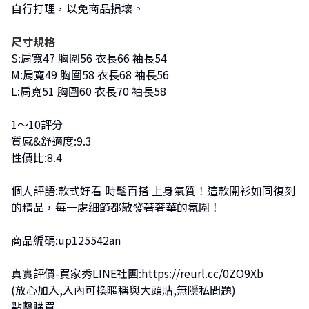
自行打理，以免商品損壞。
尺寸規格
S:肩寬47 胸圍56 衣長66 袖長54
M:肩寬49 胸圍58 衣長68 袖長56
L:肩寬51 胸圍60 衣長70 袖長58
1～10評分
質感&舒適度:9.3
性價比:8.4
個人評語:款式好看 時髦百搭 上身氣質！這款開衫如同復刻
的精品，每一處細節都散發著奢華的氛圍！
商品編碼:up125542an
真實評價-買家秀LINE社團:
https://reurl.cc/0ZO9Xb
(放心加入,入內可換暱稱與大頭貼,無隱私問題)
點擊購買