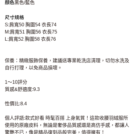
顏色
黑色/藍色
尺寸規格
S:肩寬50 胸圍54 衣長74
M:肩寬51 胸圍56 衣長75
L:肩寬52 胸圍58 衣長76
保養：精緻服飾保養，建議送專業乾洗店清理，切勿水洗及
自行打理，以免商品損壞。
1～10評分
質感&舒適度:9.3
性價比:8.4
個人評語:款式好看 時髦百搭 上身氣質！這款收腰羽絨服所
使用的原廠皮料，無論是奢侈品質感還是高仿手感，都讓人
驚艷不已，像是精品復刻品般完美，值得擁有！