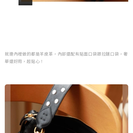
就連內裡做的都是羊皮革，內部還配有貼面口袋跟拉鏈口袋，奢
華還好用，超貼心！