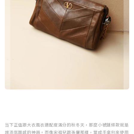
当下正值跟大衣風衣適配度滿分的秋冬天，那麼小號鏈條款就是
增添氛圍感的神器。而像宋祖兒跟孫儷那樣，當成手拿包來使用