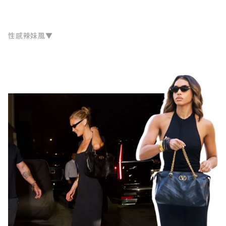
性感辣妹風▼