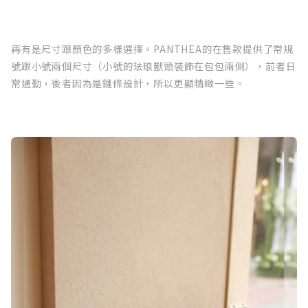
再有是尺寸跟顏色的多樣選擇。PANTHEA的在售款提供了常規
號跟小號兩個尺寸（小號的珐琅獸頭裝飾在包包兩側），前者日
常通勤，後者因為是鏈條設計，所以更顯精緻一些。