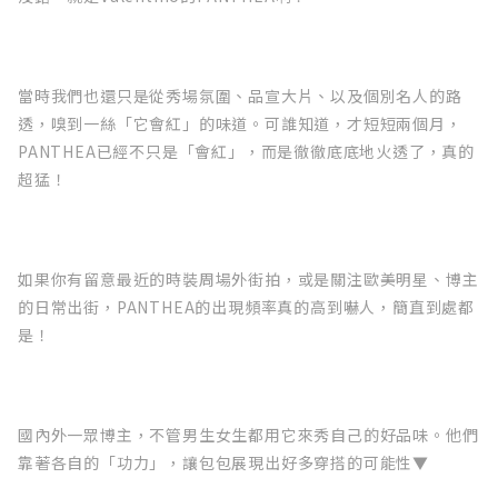
當時我們也還只是從秀場氛圍、品宣大片、以及個別名人的路
透，嗅到一絲「它會紅」的味道。可誰知道，才短短兩個月，
PANTHEA已經不只是「會紅」，而是徹徹底底地火透了，真的
超猛！
如果你有留意最近的時裝周場外街拍，或是關注歐美明星、博主
的日常出街，PANTHEA的出現頻率真的高到嚇人，簡直到處都
是！
國內外一眾博主，不管男生女生都用它來秀自己的好品味。他們
靠著各自的「功力」，讓包包展現出好多穿搭的可能性▼