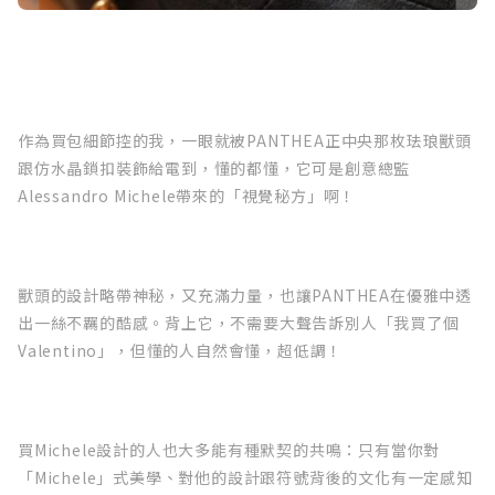
作為買包細節控的我，一眼就被PANTHEA正中央那枚珐琅獸頭
跟仿水晶鎖扣裝飾給電到，懂的都懂，它可是創意總監
Alessandro Michele帶來的「視覺秘方」啊！
獸頭的設計略帶神秘，又充滿力量，也讓PANTHEA在優雅中透
出一絲不羈的酷感。背上它，不需要大聲告訴別人「我買了個
Valentino」，但懂的人自然會懂，超低調！
買Michele設計的人也大多能有種默契的共鳴：只有當你對
「Michele」式美學、對他的設計跟符號背後的文化有一定感知