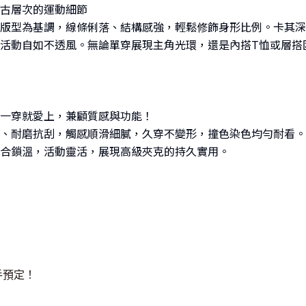
復古層次的運動細節
版型為基調，線條俐落、結構感強，輕鬆修飾身形比例。卡其深
活動自如不透風。無論單穿展現主角光環，還是內搭T恤或層搭
一穿就愛上，兼顧質感與功能！
、耐磨抗刮，觸感順滑細膩，久穿不變形，撞色染色均勻耐看。
合鎖溫，活動靈活，展現高級夾克的持久實用。
手預定！