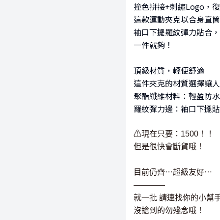
撞色拼接+刺繡Logo，
這款運動夾克以合身直筒
袖口下擺羅紋彈力貼合，
一件就夠！
頂級材質，輕便舒適
這件夾克的材質選擇讓人
聚酯纖維材料：輕盈防水
羅紋彈力邊：袖口下擺貼
⚠現在只要：1500！！
但是很快會斷貨哦！
目前仍齊⋯超級友好⋯
————
就一批 請速找你的小幫
沒搶到的勿殘念哦！