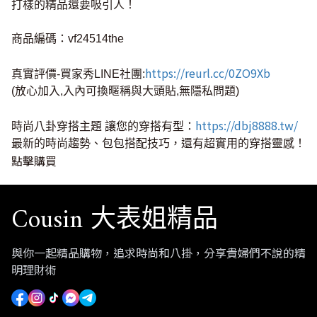
打樣的精品還要吸引人！
商品編碼：vf24514the
https://reurl.cc/0ZO9Xb
真實評價-買家秀LINE社團:
(放心加入,入內可換暱稱與大頭貼,無隱私問題)
https://dbj8888.tw/
時尚八卦穿搭主題 讓您的穿搭有型：
最新的時尚趨勢、包包搭配技巧，還有超實用的穿搭靈感！
點擊購買
Cousin 大表姐精品
與你一起精品購物，追求時尚和八掛，分享貴婦們不說的精
明理財術