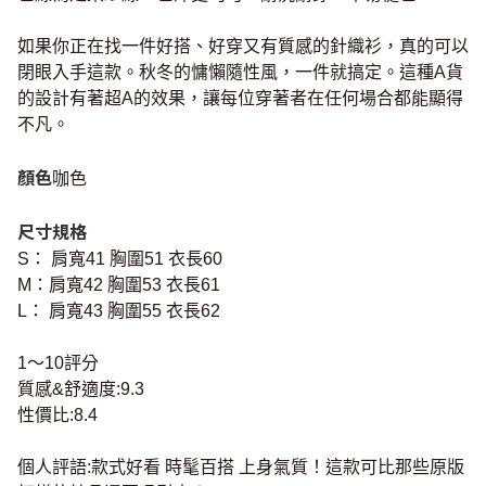
如果你正在找一件好搭、好穿又有質感的針織衫，真的可以
閉眼入手這款。秋冬的慵懶隨性風，一件就搞定。這種A貨
的設計有著超A的效果，讓每位穿著者在任何場合都能顯得
不凡。
顏色
咖色
尺寸規格
S： 肩寬41 胸圍51 衣長60
M：肩寬42 胸圍53 衣長61
L： 肩寬43 胸圍55 衣長62
1～10評分
質感&舒適度:9.3
性價比:8.4
個人評語:款式好看 時髦百搭 上身氣質！這款可比那些原版