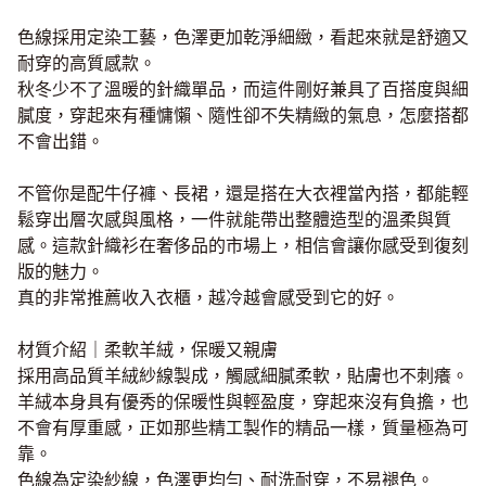
色線採用定染工藝，色澤更加乾淨細緻，看起來就是舒適又
耐穿的高質感款。
秋冬少不了溫暖的針織單品，而這件剛好兼具了百搭度與細
膩度，穿起來有種慵懶、隨性卻不失精緻的氣息，怎麼搭都
不會出錯。
不管你是配牛仔褲、長裙，還是搭在大衣裡當內搭，都能輕
鬆穿出層次感與風格，一件就能帶出整體造型的溫柔與質
感。這款針織衫在奢侈品的市場上，相信會讓你感受到復刻
版的魅力。
真的非常推薦收入衣櫃，越冷越會感受到它的好。
材質介紹｜柔軟羊絨，保暖又親膚
採用高品質羊絨紗線製成，觸感細膩柔軟，貼膚也不刺癢。
羊絨本身具有優秀的保暖性與輕盈度，穿起來沒有負擔，也
不會有厚重感，正如那些精工製作的精品一樣，質量極為可
靠。
色線為定染紗線，色澤更均勻、耐洗耐穿，不易褪色。