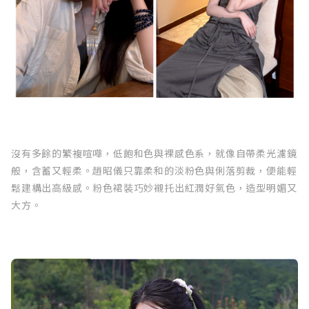
沒有多餘的繁複喧嘩，低飽和色與裸感色系，就像自帶柔光濾鏡
般，含蓄又輕柔。趙昭儀只靠柔和的淡粉色與俐落剪裁，便能輕
鬆建構出高級感。粉色裙裝巧妙襯托出紅潤好氣色，造型明媚又
大方。