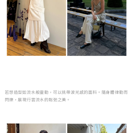
若想造型如流水般靈動，可以挑帶波光感的面料。隨身體律動而
閃爍，展現行雲流水的鬆弛之美。