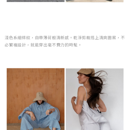
淺色系細條紋，自帶薄荷般清新感。乾淨剪裁搭上清爽圖案，不
必繁複設計，就能穿出毫不費力的時髦。