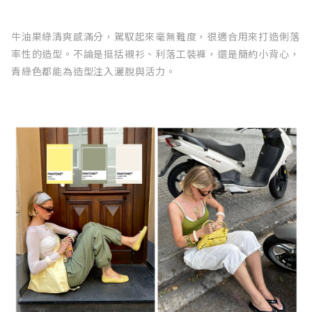
牛油果綠清爽感滿分，駕馭起來毫無難度，很適合用來打造俐落
率性的造型。不論是挺括襯衫、利落工裝褲，還是簡約小背心，
青綠色都能為造型注入灑脫與活力。