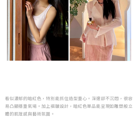
看似濃郁的暗紅色，特別能抓住造型重心。深邃卻不沉悶，很容
易凸顯穩重氣場。加上褶皺設計，暗紅色單品能呈現如雕塑般立
體的肌理感與藝術氛圍。