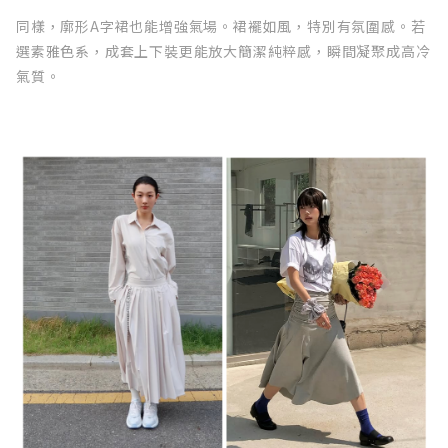
同樣，廓形A字裙也能增強氣場。裙襬如風，特別有氛圍感。若
選素雅色系，成套上下裝更能放大簡潔純粹感，瞬間凝聚成高冷
氣質。