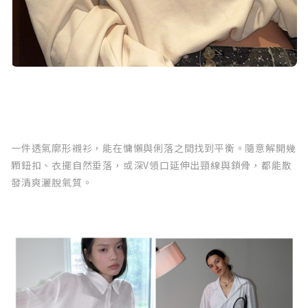
一件透氣廓形襯衫，能在慵懶與俐落之間找到平衡。隨意解開幾
顆鈕扣、衣擺自然垂落，或深V領口延伸出頸線與鎖骨，都能散
發清爽灑脫氣質。