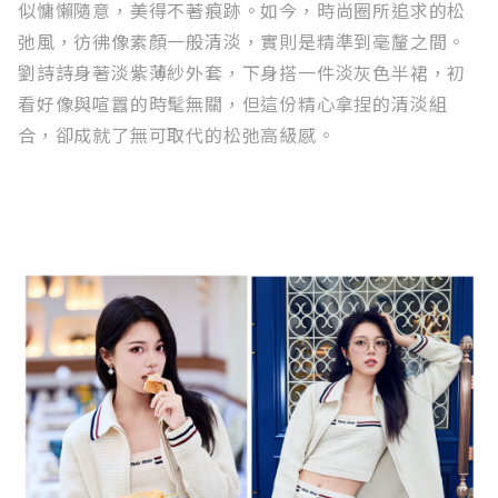
似慵懶隨意，美得不著痕跡。如今，時尚圈所追求的松
弛風，彷彿像素顏一般清淡，實則是精準到毫釐之間。
劉詩詩身著淡紫薄紗外套，下身搭一件淡灰色半裙，初
看好像與喧囂的時髦無關，但這份精心拿捏的清淡組
合，卻成就了無可取代的松弛高級感。