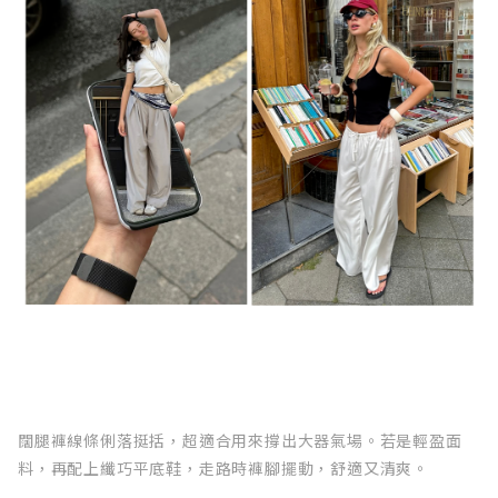
闊腿褲線條俐落挺括，超適合用來撐出大器氣場。若是輕盈面
料，再配上纖巧平底鞋，走路時褲腳擺動，舒適又清爽。