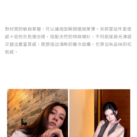
對材質的敏銳掌握，可以讓造型瞬間擺脫單薄。宋妍霏這件垂墜
感十足的灰色連衣裙，搭配天然的棉麻襯衫，不同肌理與光澤感
交錯出豐富質感，既塑造出清晰的層次結構，也穿出有品味的松
弛感。