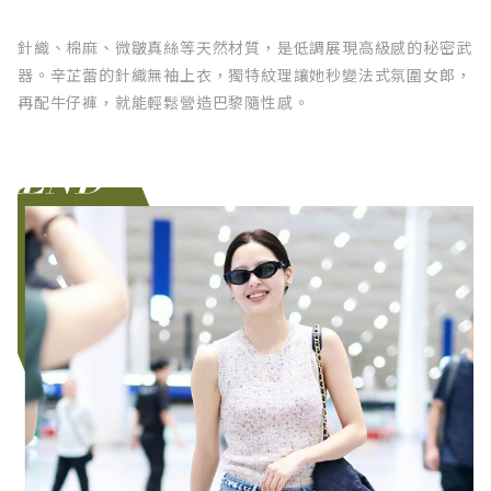
針織、棉麻、微皺真絲等天然材質，是低調展現高級感的秘密武
器。辛芷蕾的針織無袖上衣，獨特紋理讓她秒變法式氛圍女郎，
再配牛仔褲，就能輕鬆營造巴黎隨性感。