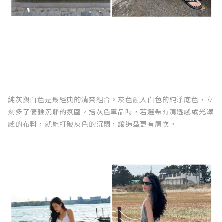
純灰與白色是最經典的清爽組合。灰色融入白色的純淨底色，立
刻多了優雅沉靜的氛圍。搭灰色單品時，若選帶有清透感或光澤
感的布料，就能打破灰色的沉悶，讓造型更有層次。