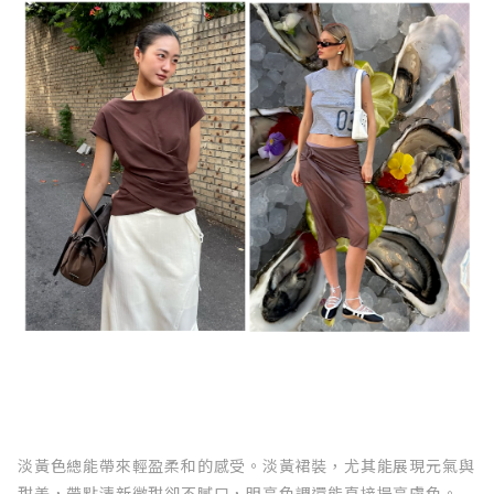
淡黃色總能帶來輕盈柔和的感受。淡黃裙裝，尤其能展現元氣與
甜美，帶點清新微甜卻不膩口，明亮色調還能直接提亮膚色。