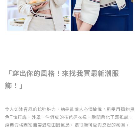
「穿出你的風格！來找我買最新潮服
飾！」
令人如沐春風的松弛魅力，總是能讓人心情愉悅。劉雯用簡約黑
色T恤打底，外罩一件俏皮的花苞連衣裙，瞬間柔化了距離感；
經典方格圖案自帶溫暖田園氣息，還很顯可愛與悠然的氛圍。