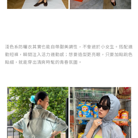
淺色系防曬衣其實也能自帶甜美調性，不會過於小女生。搭配運
動短褲，瞬間注入活力運動感；想要造型更亮眼，只要加點跳色
點綴，就能穿出清爽時髦的青春氛圍。