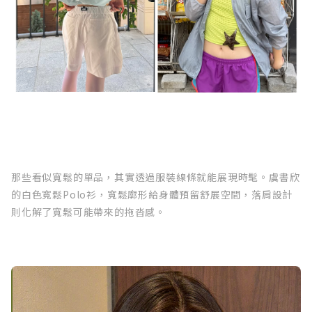
那些看似寬鬆的單品，其實透過服裝線條就能展現時髦。虞書欣
的白色寬鬆Polo衫，寬鬆廓形給身體預留舒展空間，落肩設計
則化解了寬鬆可能帶來的拖沓感。