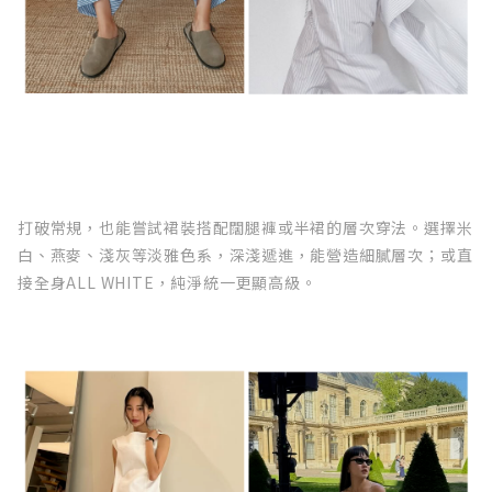
打破常規，也能嘗試裙裝搭配闊腿褲或半裙的層次穿法。選擇米
白、燕麥、淺灰等淡雅色系，深淺遞進，能營造細膩層次；或直
接全身ALL WHITE，純淨統一更顯高級。