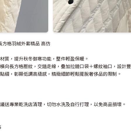
 立領長方格羽絨外套精品 高仿
材質，提升秋冬御寒功能，整件輕盈保暖。
橫向長方格壓紋，交錯走線，疊加拉鏈口袋＋螺紋袖口，設計豐
點綴，彰顯低調高級感，精緻細節輕鬆擺脫奢侈品的限制。
議送專業乾洗店清理，切勿水洗及自行打理，以免商品損壞。
5