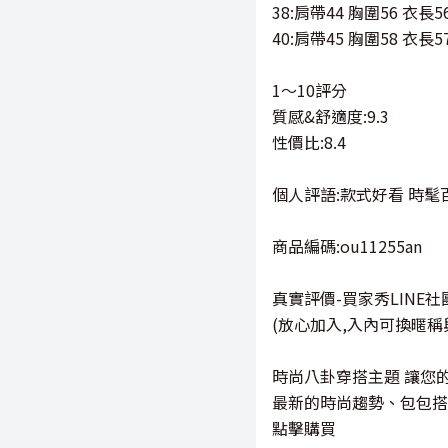
38:肩帶44 胸圍56 衣長5
40:肩帶45 胸圍58 衣長5
1～10評分
質感&舒適度:9.3
性價比:8.4
個人評語:款式好看 時髦
商品編碼:ou11255an
真實評價-買家秀LINE社
(放心加入,入內可換暱稱
時尚八卦穿搭主題 讓您
最新的時尚趨勢、包包搭
點擊購買