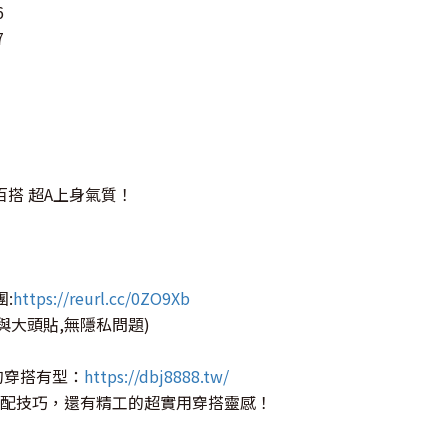
6
7
百搭 超A上身氣質！
團:
https://reurl.cc/0ZO9Xb
與大頭貼,無隱私問題)
的穿搭有型：
https://dbj8888.tw/
配技巧，還有精工的超實用穿搭靈感！