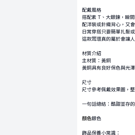
配戴風格
搭配素 T、大銀鍊，瞬
配洋裝或針織背心，又會
日常穿搭只要簡單扎髮或
這款耳環真的屬於會讓人
材質介紹
主材質：黃銅
黃銅具有良好保色與光澤
尺寸
尺寸參考佩戴效果圖，整
一句話總結：酷甜並存的
顏色
銀色
飾品保養小常識：