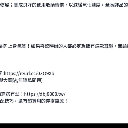
乾燥；養成良好的使用收納習慣，以減緩氧化速度，延長飾品的
髦百搭 上身氣質！如果喜歡時尚的人都必定想擁有這款耳環，無
團:
https://reurl.cc/0ZO9Xb
與大頭貼,無隱私問題)
的穿搭有型：
https://dbj8888.tw/
配技巧，還有超實用的穿搭靈感！