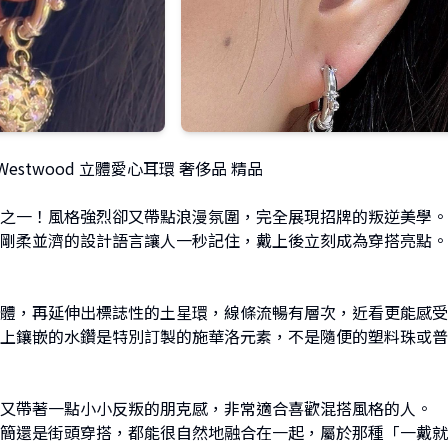
e Westwood 立體愛心耳環 奢侈品 精品
之一！風格強烈卻又帶點浪漫氛圍，完全展現招牌的叛逆美學。
剛柔並濟的設計語言讓人一秒記住，戴上後立刻成為穿搭亮點。
體，再延伸出標誌性的土星環，線條流暢有層次，近看更能感受
上鑲嵌的水鑽是特別訂製的施華洛元素，不是隨便的塑料珠或普
又帶著一點小小反叛的朋克感，非常適合喜歡混搭風格的人。
簡還是街頭穿搭，都能很自然地融合在一起，屬於那種「一戴就