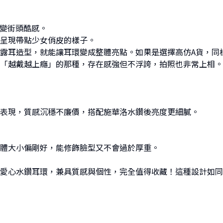
間變街頭酷感。
呈現帶點少女俏皮的樣子。
露耳造型，就能讓耳環變成整體亮點。如果是選擇高仿A貨，同
「越戴越上癮」的那種，存在感強但不浮誇，拍照也非常上相。
表現，質感沉穩不廉價，搭配施華洛水鑽後亮度更細膩。
體大小偏剛好，能修飾臉型又不會過於厚重。
愛心水鑽耳環，兼具質感與個性，完全值得收藏！這種設計如同