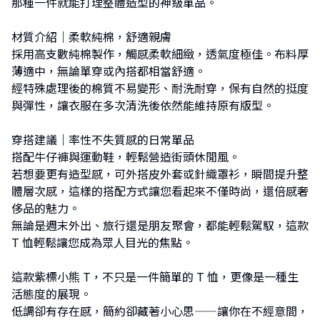
那種一件就能打理整體造型的神級單品。
材質介紹｜柔軟純棉，舒適親膚
採用高支數純棉製作，觸感柔軟細緻，透氣度極佳。布料厚
薄適中，無論單穿或內搭都相當舒適。
經特殊處理後的棉質不易變形、耐洗耐穿，保有自然的挺度
與彈性，讓衣服在多次清洗後依然能維持原有版型。
穿搭建議｜率性不失質感的日常單品
搭配牛仔褲與運動鞋，輕鬆營造街頭休閒風。
若想要更有造型感，可外搭皮外套或針織罩衫，瞬間提升整
體層次感，這樣的搭配方式讓您看起來不僅時尚，還倍感奢
侈品的魅力。
無論是週末外出、旅行還是朋友聚會，都能輕鬆駕馭，這款
T 恤輕鬆讓您成為眾人目光的焦點。
這款紫標小熊 T，不只是一件簡單的 T 恤，更像是一種生
活態度的展現。
低調卻有存在感，簡約卻藏著小心思——讓你在不經意間，