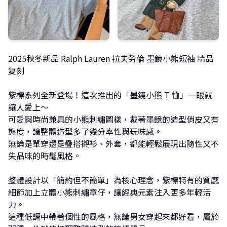
2025秋冬新品 Ralph Lauren 拉夫勞倫 墨鏡小熊短袖 精品
复刻
紫標系列全新登場！這次推出的「墨鏡小熊 T 恤」一眼就
讓人愛上～
可愛與時尚兼具的小熊刺繡圖樣，戴著墨鏡的造型俏皮又有
態度，讓整體造型多了幾分率性與玩味感。
無論是單穿還是疊搭襯衫、外套，都能輕鬆展現出隨性又不
失品味的時髦風格。
整體設計以「簡約但不簡單」為核心理念，紫標特有的質感
細節加上立體小熊刺繡章仔，讓經典元素注入更多年輕活
力。
這種低調中帶著個性的風格，無論男女穿起來都好看，屬於