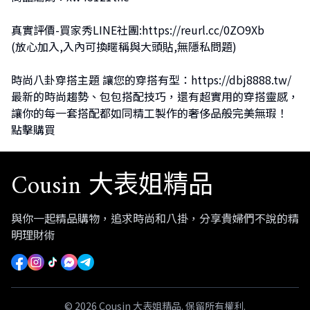
真實評價-買家秀LINE社團:
https://reurl.cc/0ZO9Xb
(放心加入,入內可換暱稱與大頭貼,無隱私問題)
時尚八卦穿搭主題 讓您的穿搭有型：
https://dbj8888.tw/
最新的時尚趨勢、包包搭配技巧，還有超實用的穿搭靈感，
讓你的每一套搭配都如同精工製作的奢侈品般完美無瑕！
點擊購買
Cousin 大表姐精品
與你一起精品購物，追求時尚和八掛，分享貴婦們不說的精
明理財術
© 2026 Cousin 大表姐精品. 保留所有權利.