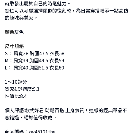
就散發出屬於自己的時髦魅力。
您也可以考慮選擇類似的復刻款，為日常穿搭增添一點高仿
的趣味與質感。
顏色
灰色
尺寸規格
S： 肩寬38 胸圍47.5 衣長58
M：肩寬39 胸圍49.5 衣長59
L： 肩寬40 胸圍51.5 衣長60
1～10評分
質感&舒適度:9.3
性價比:8.4
個人評語:款式好看 時髦百搭 上身氣質！這樣的經典單品不
容錯過，絕對值得收藏。
商品編碼：xw45121the