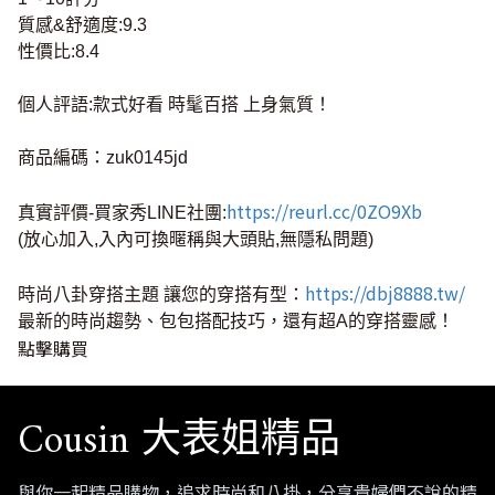
質感&舒適度:9.3
性價比:8.4
個人評語:款式好看 時髦百搭 上身氣質！
商品編碼：zuk0145jd
https://reurl.cc/0ZO9Xb
真實評價-買家秀LINE社團:
(放心加入,入內可換暱稱與大頭貼,無隱私問題)
https://dbj8888.tw/
時尚八卦穿搭主題 讓您的穿搭有型：
最新的時尚趨勢、包包搭配技巧，還有超A的穿搭靈感！
點擊購買
Cousin 大表姐精品
與你一起精品購物，追求時尚和八掛，分享貴婦們不說的精