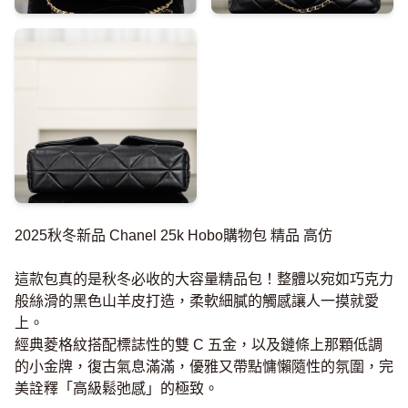
2025秋冬新品 Chanel 25k Hobo購物包 精品 高仿
這款包真的是秋冬必收的大容量精品包！整體以宛如巧克力
般絲滑的黑色山羊皮打造，柔軟細膩的觸感讓人一摸就愛
上。
經典菱格紋搭配標誌性的雙 C 五金，以及鏈條上那顆低調
的小金牌，復古氣息滿滿，優雅又帶點慵懶隨性的氛圍，完
美詮釋「高級鬆弛感」的極致。