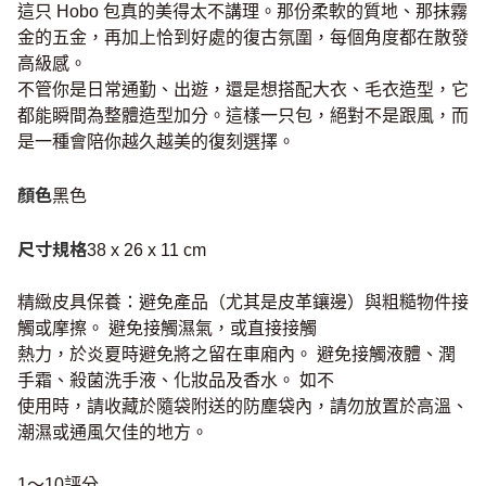
這只 Hobo 包真的美得太不講理。那份柔軟的質地、那抹霧
金的五金，再加上恰到好處的復古氛圍，每個角度都在散發
高級感。
不管你是日常通勤、出遊，還是想搭配大衣、毛衣造型，它
都能瞬間為整體造型加分。這樣一只包，絕對不是跟風，而
是一種會陪你越久越美的復刻選擇。
顏色
黑色
尺寸規格
38 x 26 x 11 cm
精緻皮具保養：避免產品（尤其是皮革鑲邊）與粗糙物件接
觸或摩擦。 避免接觸濕氣，或直接接觸
熱力，於炎夏時避免將之留在車廂內。 避免接觸液體、潤
手霜、殺菌洗手液、化妝品及香水。 如不
使用時，請收藏於隨袋附送的防塵袋內，請勿放置於高溫、
潮濕或通風欠佳的地方。
1～10評分