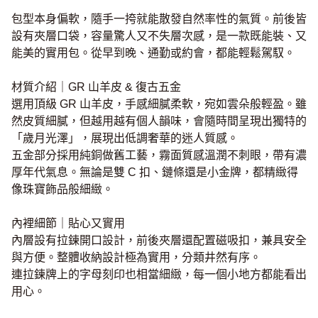
包型本身偏軟，隨手一挎就能散發自然率性的氣質。前後皆
設有夾層口袋，容量驚人又不失層次感，是一款既能裝、又
能美的實用包。從早到晚、通勤或約會，都能輕鬆駕馭。
材質介紹｜GR 山羊皮 & 復古五金
選用頂級 GR 山羊皮，手感細膩柔軟，宛如雲朵般輕盈。雖
然皮質細膩，但越用越有個人韻味，會隨時間呈現出獨特的
「歲月光澤」，展現出低調奢華的迷人質感。
五金部分採用純銅做舊工藝，霧面質感溫潤不刺眼，帶有濃
厚年代氣息。無論是雙 C 扣、鏈條還是小金牌，都精緻得
像珠寶飾品般細緻。
內裡細節｜貼心又實用
內層設有拉鍊開口設計，前後夾層還配置磁吸扣，兼具安全
與方便。整體收納設計極為實用，分類井然有序。
連拉鍊牌上的字母刻印也相當細緻，每一個小地方都能看出
用心。