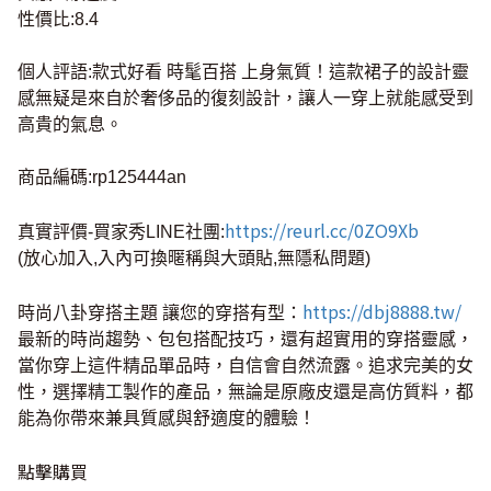
性價比:8.4
個人評語:款式好看 時髦百搭 上身氣質！這款裙子的設計靈
感無疑是來自於奢侈品的復刻設計，讓人一穿上就能感受到
高貴的氣息。
商品編碼:rp125444an
https://reurl.cc/0ZO9Xb
真實評價-買家秀LINE社團:
(放心加入,入內可換暱稱與大頭貼,無隱私問題)
https://dbj8888.tw/
時尚八卦穿搭主題 讓您的穿搭有型：
最新的時尚趨勢、包包搭配技巧，還有超實用的穿搭靈感，
當你穿上這件精品單品時，自信會自然流露。追求完美的女
性，選擇精工製作的產品，無論是原廠皮還是高仿質料，都
能為你帶來兼具質感與舒適度的體驗！
點擊購買