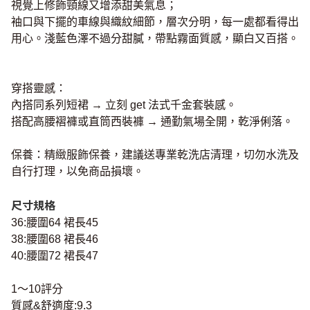
視覺上修飾頸線又增添甜美氣息；
袖口與下擺的車線與織紋細節，層次分明，每一處都看得出
用心。淺藍色澤不過分甜膩，帶點霧面質感，顯白又百搭。
穿搭靈感：
內搭同系列短裙 → 立刻 get 法式千金套裝感。
搭配高腰褶褲或直筒西裝褲 → 通勤氣場全開，乾淨俐落。
保養：精緻服飾保養，建議送專業乾洗店清理，切勿水洗及
自行打理，以免商品損壞。
尺寸規格
36:腰圍64 裙長45
38:腰圍68 裙長46
40:腰圍72 裙長47
1～10評分
質感&舒適度:9.3