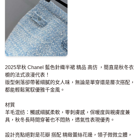
2025早秋 Chanel 藍色針織半裙 精品 高仿 ，簡直是秋冬衣
櫥的法式浪漫代表！
版型俐落卻帶著細膩的女人味，無論是單穿還是層次搭配，
都能輕鬆駕馭優雅千金風。
材質
羊毛混纺：觸感細膩柔軟，零刺膚感，保暖度與親膚度兼
具，秋冬長時間穿著也不悶熱，透氣性表現優秀。
設計亮點絕對是花瓣 搭配 精緻蕾絲花邊，領子微微立體，