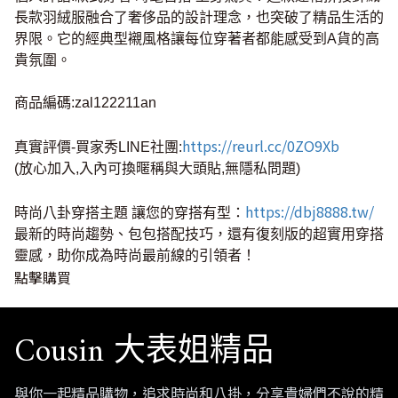
長款羽絨服融合了奢侈品的設計理念，也突破了精品生活的
界限。它的經典型襯風格讓每位穿著者都能感受到A貨的高
貴氛圍。
商品編碼:zal122211an
https://reurl.cc/0ZO9Xb
真實評價-買家秀LINE社團:
(放心加入,入內可換暱稱與大頭貼,無隱私問題)
https://dbj8888.tw/
時尚八卦穿搭主題 讓您的穿搭有型：
最新的時尚趨勢、包包搭配技巧，還有復刻版的超實用穿搭
靈感，助你成為時尚最前線的引領者！
點擊購買
Cousin 大表姐精品
與你一起精品購物，追求時尚和八掛，分享貴婦們不說的精