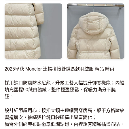
2025早秋 Moncler 連帽拼接針織長款羽絨服 精品 時尚
採用進口防風防水尼龍，升級工藝大幅提升御寒機能；內裡
填充國標90绒白鵝絨，整件輕盈蓬鬆，保暖力滿分不臃
腫。
設計細節超用心：按扣立領＋連帽實穿度高，躯干方格壓紋
營造層次，抽繩與拉鏈口袋碰撞出豐富變化；
肩臂外側經典布貼徽章低調點綴，內裡還有精緻插畫布貼，