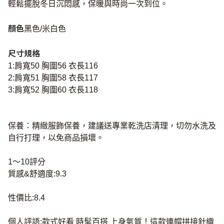
輕鬆擺脫冬日沉悶感，保暖與時尚一次到位。
顏色
黑色/米白色
尺寸規格
1:肩寬50 胸圍56 衣長116
2:肩寬51 胸圍58 衣長117
3:肩寬52 胸圍60 衣長118
保養：精緻服飾保養，建議送專業乾洗店清理，切勿水洗及
自行打理，以免商品損壞。
1～10評分
質感&舒適度:9.3
性價比:8.4
個人評語:款式好看 時髦百搭 上身氣質！這款連帽拼接針織