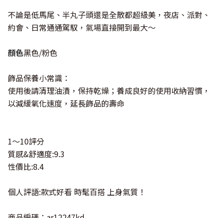
不論是低馬尾、半丸子頭還是全散都超級美，夜店、派對、
約會、日常通通駕馭，氣場直接開到最大～
顏色
黑色/粉色
飾品保養小常識：
使用後請清理油漬，保持乾燥；養成良好的使用收納習慣，
以減緩氧化速度，延長飾品的壽命
1～10評分
質感&舒適度:9.3
性價比:8.4
個人評語:款式好看 時髦百搭 上身氣質！
商品編碼：ar12247kd