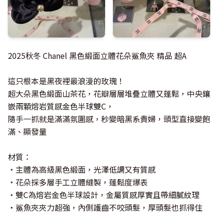
2025秋冬 Chanel 黑色緞面立體花朵鯊魚夾 精品 超A
這只根本是黑夜裡最浪漫的玫瑰！
超大朵黑色緞面山茶花，花瓣層層堆疊立體又蓬鬆，中央鑲
嵌兩顆熔岩質感金色半球雙C，
隨手一抓就是滿滿氛圍感，秒變暗黑系貴婦，頭型直接變飽
滿、顯發量
材質：
・主體為高級黑色緞面，光澤低調又有質感
・花朵採多層手工立體縫製，蓬鬆度爆表
・雙C為熔岩金色半球設計，金屬質感厚實且帶細膩紋理
・鯊魚夾夾力超強，內側護齒不咬頭髮，厚頭髮也抓得住