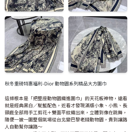
秋冬重磅特惠福利-Dior 動物園系列精品大方圍巾
這條根本是「把整座動物園織進圍巾」的天花板神物，遠看
就是經典黑白／駝藍配色，近看才發現滿版小象、小熊、長
頸鹿全部用手工剪花＋雙面平紋織出來，立體到像在跳舞，
隨便一披一圍整個氣場從台北變巴黎老錢動物園，貴到讓路
人自動幫你讓路～