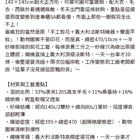
143×143cm超大正方形，可披可圍可當披肩，配大衣、毛
衣、西裝外套通通無敵，冬天出門靠這條就夠，重點是這版
還原度變態到連專櫃SA都看傻，市面上那些一眼假完全比
不上！
最瘋狂的當然是那「手工剪花＋義大利法斯特機器＋雙面平
紋」！動物圖案不是印花，而是真·緯密470/10cm＋一半
紗線剪掉的剪花工藝，每條浪費三分之一紗線只為做出原版
立體感；織機直接上義大利頂級法斯特，一天一台車才30
條，後整還要洗縮＋兩次拉幅烘乾，工序變態到工廠老闆都
說「這輩子沒見過這麼難的貨」～
【材質與工藝重點】
・混紡比例：53%澳洲120S高支羊毛＋31%桑蚕絲＋16%
精梳棉，輕盈軟糯又透氣
・紗線結構：經向140s/2雙紗＋緯向80s/1單紗，挺度爆表
卻超輕薄
・織造密度：經密395＋緯密470（超規格變態密），動物
圖案清晰到爆炸
・織機等級：義大利法斯特高精密提花機，一天一台車才