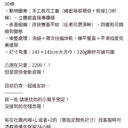
30條
・動物圖案：手工剪花工藝（緯密局部兩倍＋剪掉1/3紗
線），立體感直接專櫃級
・表面組織：改良雙面平紋（比老花更清晰），四邊剪花精
緻到變態
・後整處理：洗縮＋兩次拉幅烘乾，橫平豎直＋平滑挺度完
美還原
・尺寸克重：143×143cm大方巾，320g剛好可披可圍
⚠現在只要：2200！！
但是很快會斷貨哦！
目前仍齊⋯超級友好⋯
————
就一批 請速找你的小幫手預定！
沒搶到的勿殘念哦！
有在社團內喊+1 或者+2的（需指定顏色尺寸）找客服時可
憑截圖優先保留24小時