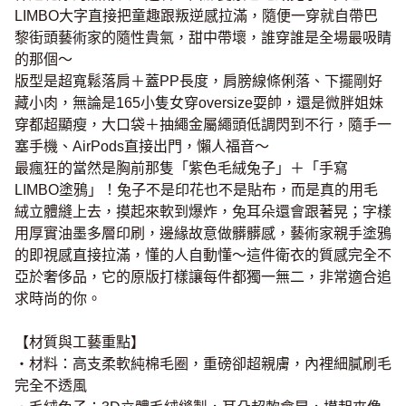
LIMBO大字直接把童趣跟叛逆感拉滿，隨便一穿就自帶巴
黎街頭藝術家的隨性貴氣，甜中帶壞，誰穿誰是全場最吸睛
的那個～
版型是超寬鬆落肩＋蓋PP長度，肩膀線條俐落、下擺剛好
藏小肉，無論是165小隻女穿oversize耍帥，還是微胖姐妹
穿都超顯瘦，大口袋＋抽繩金屬繩頭低調閃到不行，隨手一
塞手機、AirPods直接出門，懶人福音～
最瘋狂的當然是胸前那隻「紫色毛絨兔子」＋「手寫
LIMBO塗鴉」！兔子不是印花也不是貼布，而是真的用毛
絨立體縫上去，摸起來軟到爆炸，兔耳朵還會跟著晃；字樣
用厚實油墨多層印刷，邊緣故意做髒髒感，藝術家親手塗鴉
的即視感直接拉滿，懂的人自動懂～這件衛衣的質感完全不
亞於奢侈品，它的原版打樣讓每件都獨一無二，非常適合追
求時尚的你。
【材質與工藝重點】
・材料：高支柔軟純棉毛圈，重磅卻超親膚，內裡細膩刷毛
完全不透風