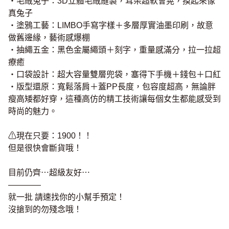
・毛絨兔子：3D立體毛絨縫製，耳朵超軟會晃，摸起來像
真兔子
・塗鴉工藝：LIMBO手寫字樣＋多層厚實油墨印刷，故意
做舊邊緣，藝術感爆棚
・抽繩五金：黑色金屬繩頭＋刻字，重量感滿分，拉一拉超
療癒
・口袋設計：超大容量雙層兜袋，塞得下手機＋錢包＋口紅
・版型還原：寬鬆落肩＋蓋PP長度，包容度超高，無論胖
瘦高矮都好穿，這種高仿的精工技術讓每個女生都能感受到
時尚的魅力。
⚠現在只要：1900！！
但是很快會斷貨哦！
目前仍齊⋯超級友好⋯
————
就一批 請速找你的小幫手預定！
沒搶到的勿殘念哦！