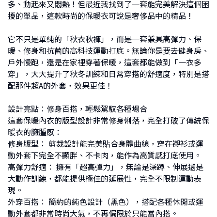
多、動起來又悶熱！但最近我找到了一套能完美解決這個困
擾的單品，這款時尚的保暖衣可說是奢侈品中的精品！
它不只是單純的「秋衣秋褲」，而是一套兼具高彈力、保
暖、修身和抗菌的高科技運動打底。無論你是要去健身房、
戶外慢跑，還是在家裡穿著保暖，這套都能做到「一衣多
穿」，大大提升了秋冬訓練和日常穿搭的舒適度，特別是搭
配那件超A的外套，效果更佳！
設計亮點：修身百搭，輕鬆駕馭各種場合
這套保暖內衣的版型設計非常修身俐落，完全打破了傳統保
暖衣的臃腫感：
修身版型： 剪裁設計能完美貼合身體曲線，穿在襯衫或運
動外套下完全不顯胖、不卡肉，能作為高質感打底使用。
高彈力舒適： 擁有「超高彈力」，無論是深蹲、伸展還是
大動作訓練，都能提供極佳的延展性，完全不限制運動表
現。
外穿百搭： 簡約的純色設計（黑色），搭配各種休閒或運
動外套都非常時尚大氣，不再侷限於只能當內搭。