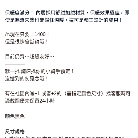
保暖度滿分： 內層採用舒絨加絨材質，保暖效果極佳，即
使是寒流來襲也能鎖住溫暖，這可是精工設計的成果！
⚠現在只要：1400！！
但是很快會斷貨哦！
目前仍齊⋯超級友好⋯
————
就一批 請速找你的小幫手預定！
沒搶到的勿殘念哦！
有在社團內喊+1 或者+2的（需指定顏色尺寸）找客服時可
憑截圖優先保留24小時
顏色
黑色
尺寸規格