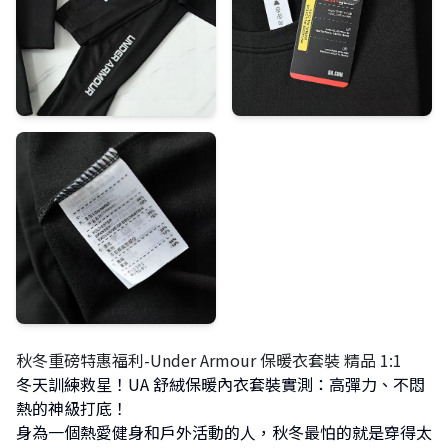
秋冬重磅特惠福利-Under Armour 保暖衣套裝 精品 1:1
冬天訓練救星！UA 舒絨保暖內衣套裝實測：高彈力、不悶
熱的神級打底！
身為一個熱愛健身和戶外活動的人，秋冬最怕的就是穿得太