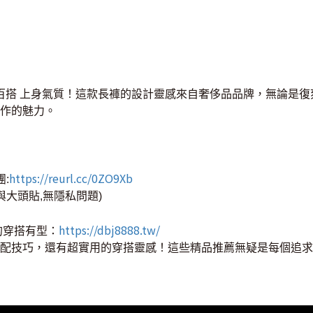
髦百搭 上身氣質！這款長褲的設計靈感來自奢侈品品牌，無論是
作的魅力。
https://reurl.cc/0ZO9Xb
團:
與大頭貼,無隱私問題)
https://dbj8888.tw/
的穿搭有型：
配技巧，還有超實用的穿搭靈感！這些精品推薦無疑是每個追求