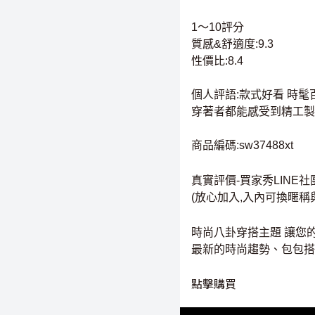
1～10評分
質感&舒適度:9.3
性價比:8.4
個人評語:款式好看 時
穿著者都能感受到精工製
商品編碼:sw37488xt
真實評價-買家秀LINE社
(放心加入,入內可換暱稱
時尚八卦穿搭主題 讓您
最新的時尚趨勢、包包搭
點擊購買