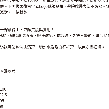
版型為基調，線條俐落、結構感強，輕鬆拉長腿比、修飾身形比
便。正面做舊復古字母Logo低調點綴，學院感爆表卻不張揚。
派對，一條就夠！
一穿就愛上，兼顧質感與實用！
機棉紗，觸感細膩親膚，吸汗透氣、抗起球，久穿不變形，環保又
議送專業乾洗店清理，切勿水洗及自行打理，以免商品損壞。
上身M碼參考
100
2.5
05
08