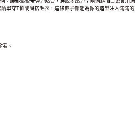
例。腰部鬆緊帶彈力貼合，穿脫零壓力；兩側斜插口袋實用滿
無論單穿T恤或層搭毛衣，這條褲子都能為你的造型注入滿滿的
耐看。