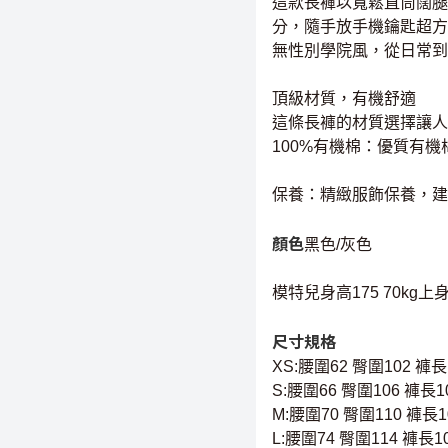
這款長褲以寬鬆直筒闊腿
分，隨手放手機鑰匙超方
無性別學院風，從日常到
頂級材質，有機舒適
這條長褲的材質選擇讓人
100%有機棉：優質有
保養：精緻服飾保養，建
顏色
黑色/灰色
模特兒身高175 70kg
尺寸規格
XS:腰圍62 臀圍102 褲長
S:腰圍66 臀圍106 褲長10
M:腰圍70 臀圍110 褲長1
L:腰圍74 臀圍114 褲長1