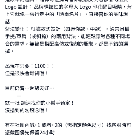
Logo 設計： 品牌標誌性的字母大 Logo 印花醒目吸睛，背
上它就像一張行走中的「時尚名片」，直接替你的品味說
話。
背法變化： 根據款式設計（如迷你款、中款），通常具備
手提/單肩（或斜挎）的兩用背法，能輕鬆應對各種不同場
合的需求，無論是搭配高仿或復刻的服裝，都是不錯的選
擇。
⚠現在只要：1100！！
但是很快會斷貨哦！
目前仍齊⋯超級友好⋯
————
就一批 請速找你的小幫手預定！
沒搶到的勿殘念哦！
有在社團內喊+1 或者+2的（需指定顏色尺寸）找客服時可
憑截圖優先保留24小時