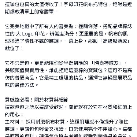
這咖包包真的太值得收了！字母印花帆布托特包，絕對是近
期爆款清單上的常勝軍。
它完美地戳中了所有人的審美點：極簡俐落，搭配品牌標誌
性的 大 Logo 印花，辨識度滿分！更重要的是，帆布的肌
理揉進了隨性不羈的腔調，一背上身，那股「高級鬆弛感」
就位了！
它不只是包，更是能陪你從早逛到晚的 「時尚神隊友」，
兼顧顏值與實用性，誰能拒絕這麼棒的寶藏包？這可不是高
仿的普通商品，它是精工處理的精品，選擇它無疑是展現品
味的最佳方法。
質感控必看！關於材質與細節
這款包包之所以這麼受歡迎，關鍵就在於它在材質和細節上
的用心：
主材料： 採用耐磨帆布材質，這種肌理感不僅提升了隨性
腔調，更讓包包輕量又抗造，日常使用完全不用擔心。這都
是原單的選料，確保每位擁有者都能感受到奢侈品的品質。