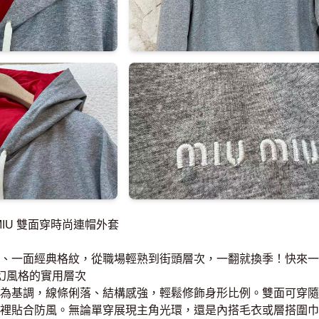
MIU 雙面穿時尚連帽外套
、一面經典格紋，從職場輕熟到街頭層次，一翻就換季！快來一
幻風格的實用層次
為基調，線條俐落、結構感強，輕鬆修飾身形比例。雙面可穿隨
裡貼合防風。無論單穿展現主角光環，還是內搭毛衣或層搭圍巾