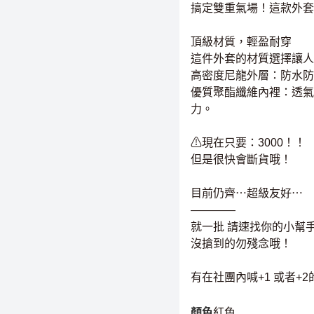
搞定雙重氣場！這款外套
頂級材質，輕盈耐穿
這件外套的材質選擇讓人
高密度尼龍外層：防水防
優質聚酯纖維內裡：透氣
力。
⚠現在只要：3000！！
但是很快會斷貨哦！
目前仍齊⋯超級友好⋯
————
就一批 請速找你的小幫
沒搶到的勿殘念哦！
有在社團內喊+1 或者+
顏色
紅色