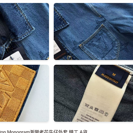
uitton Monogram漸變老花牛仔外套 精工 A貨