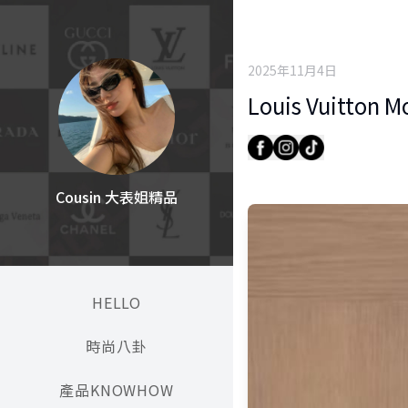
2025年11月4日
Louis Vuitt
Cousin 大表姐精品
HELLO
時尚八卦
產品KNOWHOW