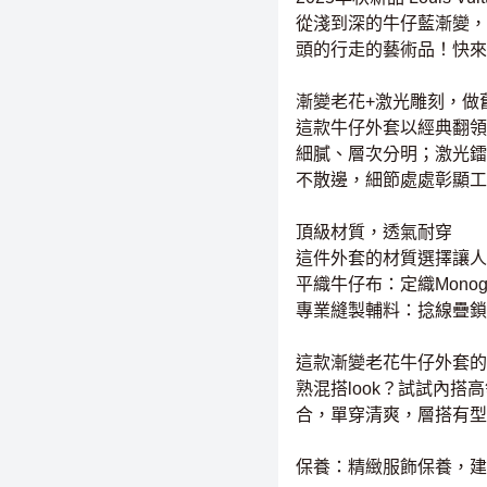
從淺到深的牛仔藍漸變，
頭的行走的藝術品！快來
漸變老花+激光雕刻，做
這款牛仔外套以經典翻領
細膩、層次分明；激光鐳
不散邊，細節處處彰顯工
頂級材質，透氣耐穿
這件外套的材質選擇讓人
平織牛仔布：定織Mon
專業縫製輔料：捻線疊鎖
這款漸變老花牛仔外套的
熟混搭look？試試內
合，單穿清爽，層搭有型
保養：精緻服飾保養，建