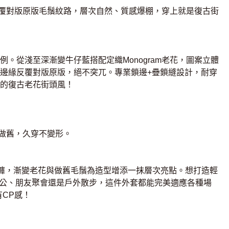
，反覆對版原版毛鬚紋路，層次自然、質感爆棚，穿上就是復古街
。從淺至深漸變牛仔藍搭配定織Monogram老花，圖案立體
邊緣反覆對版原版，絕不突兀。專業鎖邊+疊鎖縫設計，耐穿
的復古老花街頭風！
然做舊，久穿不變形。
褲，漸變老花與做舊毛鬚為造型增添一抹層次亮點。想打造輕
辦公、朋友聚會還是戶外散步，這件外套都能完美適應各種場
CP感！