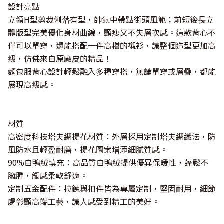
設計亮點
立領H型剪裁俐落有型，帥氣中帶點街頭風範；前短後長立
體版型完美優化身材曲線，顯瘦又不失層次感。這款背心不
僅可以單穿，還能搭配一件高檔的襯衫，讓整個造型更加高
級，仿佛來自原廠皮的精品！
麵包服背心設計輕鬆融入多種穿搭，無論單穿或層疊，都能
展現高級感。
材質
高密度科技塔夫綢提花材質：外層採用定制塔夫綢織法，防
風防水且輕盈耐磨，提花圖案增添細膩質感。
90%白鴨絨填充：高品質白鴨絨提供優異保暖性，蓬鬆不
臃腫，觸感柔軟舒適。
定制五金配件：拉鍊與扣件皆為專屬定制，堅固耐用，細節
處彰顯高端工藝，讓人感受到精工的美好。