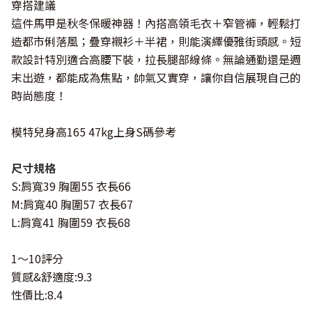
穿搭建議
這件馬甲是秋冬保暖神器！內搭高領毛衣＋窄管褲，輕鬆打
造都市俐落風；疊穿襯衫＋半裙，則能演繹優雅街頭感。短
款設計特別適合高腰下裝，拉長腿部線條。無論通勤還是週
末出遊，都能成為焦點，帥氣又實穿，讓你自信展現自己的
時尚態度！
模特兒身高165 47kg上身S碼參考
尺寸規格
S:肩寬39 胸圍55 衣長66
M:肩寬40 胸圍57 衣長67
L:肩寬41 胸圍59 衣長68
1～10評分
質感&舒適度:9.3
性價比:8.4