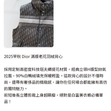
2025早秋 Dior 滿版老花羽絨背心
採用定制高密度科技塔夫綢提花材質，經典立領H版型帥氣
拉風，90%白鴨絨填充保暖輕盈。這款背心的設計不僅時
尚，還帶有奢侈品的精緻感，讓你在任何場合都能擁有高仿
的獨特魅力。
前短後長立體剪裁上身超顯瘦，絕對是白富美衣櫥必備單
品！