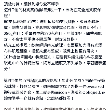
頂級材質，細膩到讓你愛不釋手
這件T恤的材質真的要特別說一下，因為它完全是質感保
證！
60支長絨棉毛巾布：選用頂級60支長絨棉，觸感柔軟細
膩，親膚又透氣，穿起來就像被雲朵包圍，舒適到不行！
280g布料：重量適中的280克布料，厚薄剛好，四季都能
穿，不會太厚重也不顯單薄，耐穿又好搭。
絲光工藝處理：紗線經過絲光處理，表面更加光滑有光澤，
布料肌理細緻，摸起來超有質感，視覺上也更有層次。
18針機台單面毛巾機織胚布：這種特殊織法讓布料表面呈
現毛巾布的獨特紋理，既有立體感又不失柔軟，穿著體驗滿
分！
這件T恤的百搭程度真的沒話說！想走休閒風？搭配牛仔褲
和球鞋，輕鬆又隨性。想來點層次感？外搭一件oversized
襯衫或西裝外套，馬上變身時尚icon。滿版的Oblique印花
讓你隨手一穿就有亮點，怎麼搭都好看！
保養：精緻服飾保養，建議送專業乾洗店清理，切勿水洗及