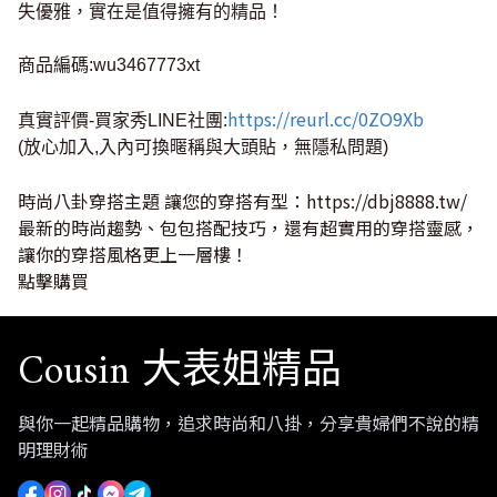
失優雅，實在是值得擁有的精品！
商品編碼:wu3467773xt
https://reurl.cc/0ZO9Xb
真實評價-買家秀LINE社團:
(放心加入,入內可換暱稱與大頭貼，無隱私問題)
時尚八卦穿搭主題 讓您的穿搭有型：
https://dbj8888.tw/
最新的時尚趨勢、包包搭配技巧，還有超實用的穿搭靈感，
讓你的穿搭風格更上一層樓！
點擊購買
Cousin 大表姐精品
與你一起精品購物，追求時尚和八掛，分享貴婦們不說的精
明理財術