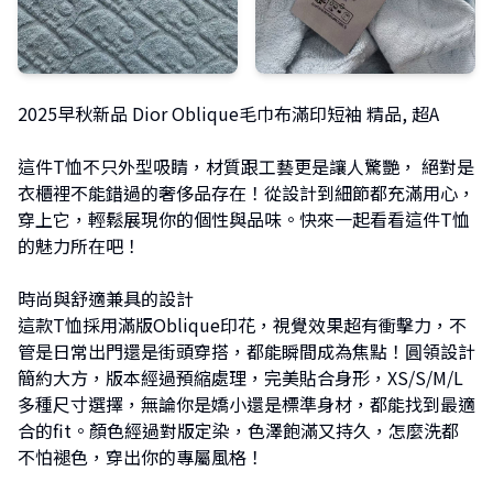
2025早秋新品 Dior Oblique毛巾布滿印短袖 精品, 超A
這件T恤不只外型吸睛，材質跟工藝更是讓人驚艷， 絕對是
衣櫃裡不能錯過的奢侈品存在！從設計到細節都充滿用心，
穿上它，輕鬆展現你的個性與品味。快來一起看看這件T恤
的魅力所在吧！
時尚與舒適兼具的設計
這款T恤採用滿版Oblique印花，視覺效果超有衝擊力，不
管是日常出門還是街頭穿搭，都能瞬間成為焦點！圓領設計
簡約大方，版本經過預縮處理，完美貼合身形，XS/S/M/L
多種尺寸選擇，無論你是嬌小還是標準身材，都能找到最適
合的fit。顏色經過對版定染，色澤飽滿又持久，怎麼洗都
不怕褪色，穿出你的專屬風格！