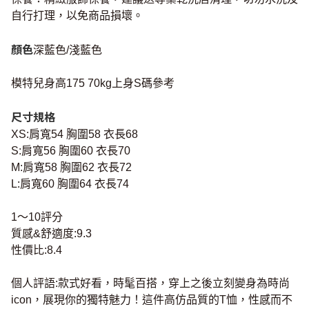
自行打理，以免商品損壞。
顏色
深藍色/淺藍色
模特兒身高175 70kg上身S碼參考
尺寸規格
XS:肩寬54 胸圍58 衣長68
S:肩寬56 胸圍60 衣長70
M:肩寬58 胸圍62 衣長72
L:肩寬60 胸圍64 衣長74
1～10評分
質感&舒適度:9.3
性價比:8.4
個人評語:款式好看，時髦百搭，穿上之後立刻變身為時尚
icon，展現你的獨特魅力！這件高仿品質的T恤，性感而不