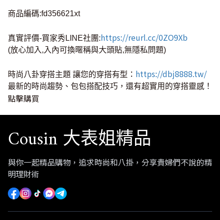
商品編碼:fd356621xt
https://reurl.cc/0ZO9Xb
真實評價-買家秀LINE社團:
(放心加入,入內可換暱稱與大頭貼,無隱私問題)
https://dbj8888.tw/
時尚八卦穿搭主題 讓您的穿搭有型：
最新的時尚趨勢、包包搭配技巧，還有超實用的穿搭靈感！
點擊購買
Cousin 大表姐精品
與你一起精品購物，追求時尚和八掛，分享貴婦們不說的精
明理財術