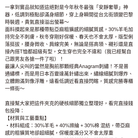
一拿到實品就知道這絕對是今年秋冬最強「安靜奢華」神
器，低調到極點卻滿身細節，穿上身瞬間從台北街頭變巴黎
時裝週，貴氣直接溢出螢幕～
面料摸起來是那種帶點亞麻粗獷感的細膩質感，30%羊毛加
持完全不刺膚，秋冬穿剛好保暖、春天也不會太厚，版型俐
落挺拔，腰身微收、肩線完美，無論是搭高領、襯衫還是直
接內搭T恤都超級有型，女生穿也完全不違和（我已經幫自
己跟男友各搶一件了啦）！
最讓人尖叫的當然是胸前那顆經典Anagram刺繡！不是普
通繡標，而是用日本百靈達萬針繡出來，繡線細膩到爆炸、
立體飽滿到像浮雕，遠看低調近看直接閃瞎，質感完勝專櫃
一條街～
直接幫大家把這件夾克的硬核細節獨立整理好，看完直接錢
包投降：
【材質與工藝重點】
・材料組成：30%羊毛 + 40%滌綸 + 30%棉 混紡，帶亞麻
感的粗獷質地卻超細膩，保暖度滿分又不會太厚重