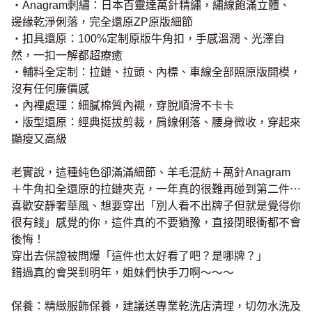
・Anagram刺繡：日本百靈達萬針精繡，繡線飽滿立體、
邊緣乾淨俐落，完全還原ZP原版細節
・扣具還原：100%定制原版牛角扣，手感溫潤、光澤自
然，一扣一解都超療癒
・輔料全定制：拉鏈、拉頭、內標、車線全部照原版開模，
沒有任何廉價感
・內裡處理：細膩棉質內襯，穿脫順滑不卡卡
・版型還原：經典挺拔剪裁，肩線俐落、腰身微收，穿起來
顯瘦又高級
老實說，這種純色卻滿滿細節、羊毛混紡＋萬針Anagram
＋牛角扣全還原的拉鏈夾克，一年真的很難再碰到第二件⋯
喜歡安靜奢華風、想要穿出「別人看不出牌子但就是覺得你
很有錢」感覺的你，這件真的不要猶豫，直接閉眼衝都不會
後悔！
穿出去保證被問爆「這件也太好看了吧？是哪牌？」
錯過真的會哭到明年，姐妹們快手刀啊～～～
保養：精緻服飾保養，建議送專業乾洗店清理，切勿水洗及