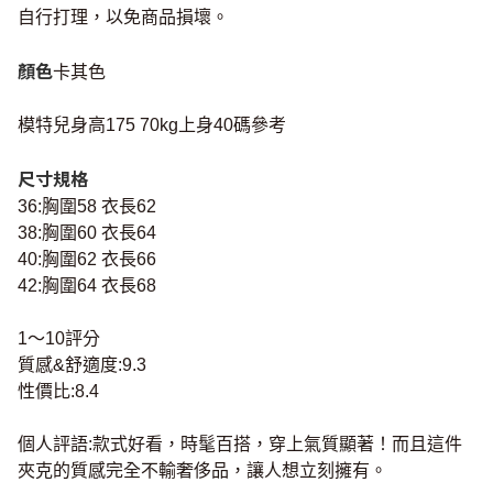
自行打理，以免商品損壞。
顏色
卡其色
模特兒身高175 70kg上身40碼參考
尺寸規格
36:胸圍58 衣長62
38:胸圍60 衣長64
40:胸圍62 衣長66
42:胸圍64 衣長68
1～10評分
質感&舒適度:9.3
性價比:8.4
個人評語:款式好看，時髦百搭，穿上氣質顯著！而且這件
夾克的質感完全不輸奢侈品，讓人想立刻擁有。