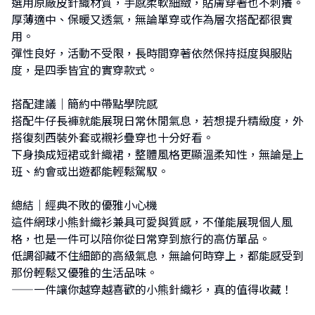
選用原廠皮針織材質，手感柔軟細緻，貼膚穿著也不刺癢。
厚薄適中、保暖又透氣，無論單穿或作為層次搭配都很實
用。
彈性良好，活動不受限，長時間穿著依然保持挺度與服貼
度，是四季皆宜的實穿款式。
搭配建議｜簡約中帶點學院感
搭配牛仔長褲就能展現日常休閒氣息，若想提升精緻度，外
搭復刻西裝外套或襯衫疊穿也十分好看。
下身換成短裙或針織裙，整體風格更顯溫柔知性，無論是上
班、約會或出遊都能輕鬆駕馭。
總結｜經典不敗的優雅小心機
這件網球小熊針織衫兼具可愛與質感，不僅能展現個人風
格，也是一件可以陪你從日常穿到旅行的高仿單品。
低調卻藏不住細節的高級氣息，無論何時穿上，都能感受到
那份輕鬆又優雅的生活品味。
——一件讓你越穿越喜歡的小熊針織衫，真的值得收藏！