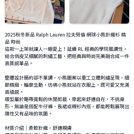
2025秋冬新品 Ralph Lauren 拉夫勞倫 網球小熊針織衫 精
品 時尚
這款一上架就讓人一眼愛上！延續 RL 經典的學院風調性，
結合俏皮又細膩的刺繡工藝，把經典與時尚完美融合成一件
高質感單品。
整體設計簡約卻不單調，小熊圖案以重工立體刺繡呈現，細
節精緻、輪廓生動，彷彿小熊就站在衣服上，既可愛又充滿
高級感。
版型屬於略帶寬鬆的休閒剪裁，穿起來舒適自在，不挑身
形。無論是搭配牛仔褲、長裙或襯衫內搭，都能輕鬆展現出
隨性又有品味的氛圍。
材質介紹｜柔軟針織，舒適親膚