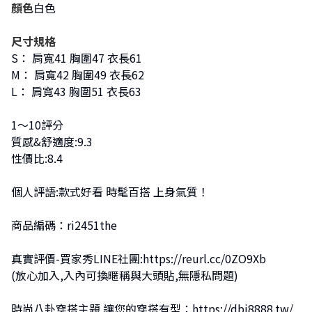
顏色
白色
尺寸規格
S： 肩寬41 胸圍47 衣長61
M： 肩寬42 胸圍49 衣長62
L： 肩寬43 胸圍51 衣長63
1～10評分
質感&舒適度:9.3
性價比:8.4
個人評語:款式好看 時髦百搭 上身氣質！
商品編碼：ri2451the
真實評價-買家秀LINE社團:
https://reurl.cc/0ZO9Xb
(放心加入,入內可換暱稱與大頭貼,無隱私問題)
時尚八卦穿搭主題 讓您的穿搭有型：
https://dbj8888.tw/