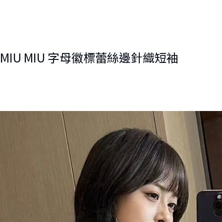
MIU MIU 字母徽標蕾絲邊針織短袖