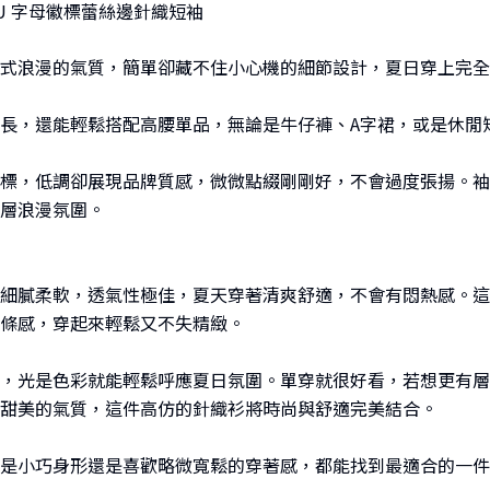
IU 字母徽標蕾絲邊針織短袖
式浪漫的氣質，簡單卻藏不住小心機的細節設計，夏日穿上完全
長，還能輕鬆搭配高腰單品，無論是牛仔褲、A字裙，或是休閒
標，低調卻展現品牌質感，微微點綴剛剛好，不會過度張揚。袖
層浪漫氛圍。
細膩柔軟，透氣性極佳，夏天穿著清爽舒適，不會有悶熱感。這
條感，穿起來輕鬆又不失精緻。
，光是色彩就能輕鬆呼應夏日氛圍。單穿就很好看，若想更有層
甜美的氣質，這件高仿的針織衫將時尚與舒適完美結合。
 L，不論是小巧身形還是喜歡略微寬鬆的穿著感，都能找到最適合的一