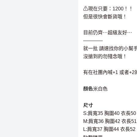
⚠現在只要：1200！！
但是很快會斷貨哦！
目前仍齊⋯超級友好⋯
————
就一批 請速找你的小幫
沒搶到的勿殘念哦！
有在社團內喊+1 或者+
顏色
米白色
尺寸
S:肩寬35 胸圍40 衣長50
M:肩寬36 胸圍42 衣長51
L:肩寬37 胸圍44 衣長52