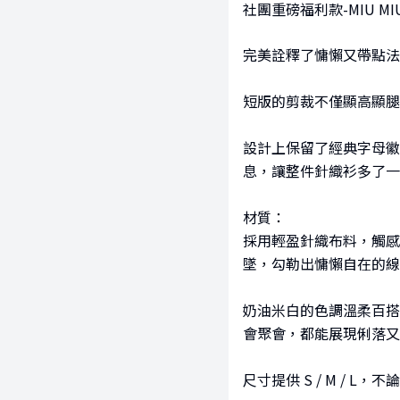
社團重磅福利款-MIU M
完美詮釋了慵懶又帶點法
短版的剪裁不僅顯高顯腿
設計上保留了經典字母徽
息，讓整件針織衫多了一
材質：
採用輕盈針織布料，觸感
墜，勾勒出慵懶自在的線
奶油米白的色調溫柔百搭
會聚會，都能展現俐落又
尺寸提供 S / M /