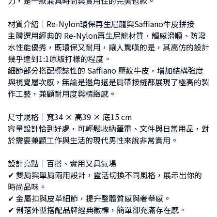
力，是一款兼具時尚與實用性的完美包款。
材質介紹｜Re-Nylon環保再生尼龍與Saffiano牛皮拼接
主體選用經典的 Re-Nylon再生尼龍材質，觸感滑順、防潑
水性能優秀，既環保又耐用，讓人驚嘆的是，其高仿的設計
幾乎達到1:1原版打樣的程度。
細節部分搭配標誌性的 Saffiano 壓紋牛皮，增加結構強度
與視覺層次感，無論是邊角還是肩帶接縫都展現了極高的製
作工藝，兼顧耐用度與精緻感。
尺寸規格｜寬34 × 高39 × 底15 cm
容量設計恰到好處，可輕鬆收納筆電、文件與日常用品，對
於需要兼顧工作與生活的現代男性來說非常實用。
設計亮點｜百搭、實用又具氣場
✔︎ 雙肩與單肩兩用設計，靈活切換不同風格，展示出你的
時尚品味。
✔︎ 金屬扣與皮革細節，提升整體質感與奢華感。
✔︎ 俐落外型搭配品牌經典徽標，簡單卻充滿存在感。