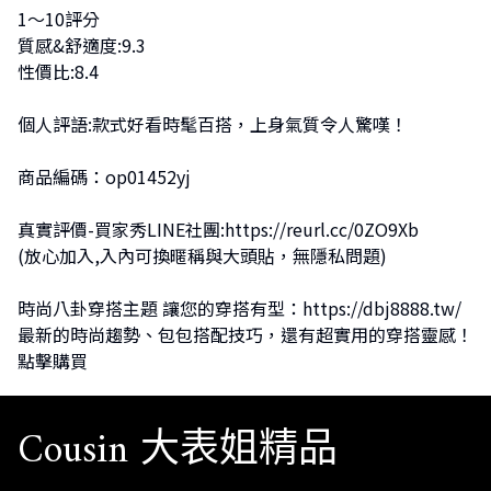
1～10評分
質感&舒適度:9.3
性價比:8.4
個人評語:款式好看時髦百搭，上身氣質令人驚嘆！
商品編碼：op01452yj
真實評價-買家秀LINE社團:
https://reurl.cc/0ZO9Xb
(放心加入,入內可換暱稱與大頭貼，無隱私問題)
時尚八卦穿搭主題 讓您的穿搭有型：
https://dbj8888.tw/
最新的時尚趨勢、包包搭配技巧，還有超實用的穿搭靈感！
點擊購買
Cousin 大表姐精品