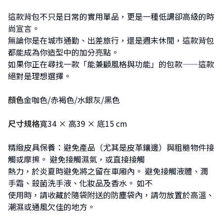
這款背包不只是日常的實用單品，更是一種低調卻高級的時
尚宣言。
無論你是在城市通勤、出差旅行，還是週末休閒，這款背包
都能成為你造型中的加分亮點。
如果你正在尋找一款「能兼顧風格與功能」的包款——這款
絕對是理想選擇。
顏色
金咖色/赤褐色/水銀灰/黑色
尺寸規格
寬34 × 高39 × 底15 cm
精緻皮具保養：避免產品（尤其是皮革鑲邊）與粗糙物件接
觸或摩擦。 避免接觸濕氣，或直接接觸
熱力，於炎夏時避免將之留在車廂內。 避免接觸液體、潤
手霜、殺菌洗手液、化妝品及香水。 如不
使用時，請收藏於隨袋附送的防塵袋內，請勿放置於高溫、
潮濕或通風欠佳的地方。