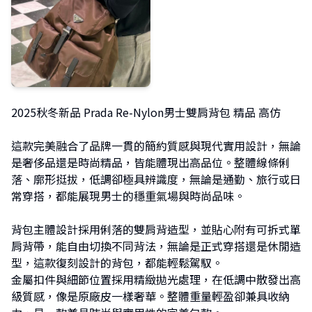
2025秋冬新品 Prada Re-Nylon男士雙肩背包 精品 高仿
這款完美融合了品牌一貫的簡約質感與現代實用設計，無論
是奢侈品還是時尚精品，皆能體現出高品位。整體線條俐
落、廓形挺拔，低調卻極具辨識度，無論是通勤、旅行或日
常穿搭，都能展現男士的穩重氣場與時尚品味。
背包主體設計採用俐落的雙肩背造型，並貼心附有可拆式單
肩背帶，能自由切換不同背法，無論是正式穿搭還是休閒造
型，這款復刻設計的背包，都能輕鬆駕馭。
金屬扣件與細節位置採用精緻拋光處理，在低調中散發出高
級質感，像是原廠皮一樣奢華。整體重量輕盈卻兼具收納