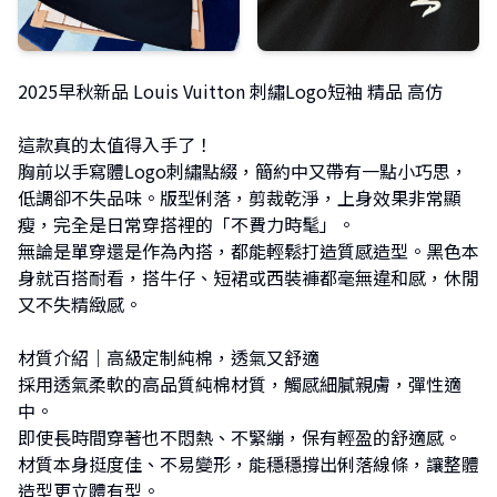
2025早秋新品 Louis Vuitton 刺繡Logo短袖 精品 高仿
這款真的太值得入手了！
胸前以手寫體Logo刺繡點綴，簡約中又帶有一點小巧思，
低調卻不失品味。版型俐落，剪裁乾淨，上身效果非常顯
瘦，完全是日常穿搭裡的「不費力時髦」。
無論是單穿還是作為內搭，都能輕鬆打造質感造型。黑色本
身就百搭耐看，搭牛仔、短裙或西裝褲都毫無違和感，休閒
又不失精緻感。
材質介紹｜高級定制純棉，透氣又舒適
採用透氣柔軟的高品質純棉材質，觸感細膩親膚，彈性適
中。
即使長時間穿著也不悶熱、不緊繃，保有輕盈的舒適感。
材質本身挺度佳、不易變形，能穩穩撐出俐落線條，讓整體
造型更立體有型。