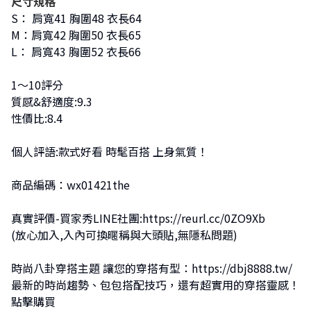
尺寸規格
S： 肩寬41 胸圍48 衣長64
M：肩寬42 胸圍50 衣長65
L： 肩寬43 胸圍52 衣長66
1～10評分
質感&舒適度:9.3
性價比:8.4
個人評語:款式好看 時髦百搭 上身氣質！
商品編碼：wx01421the
真實評價-買家秀LINE社團:
https://reurl.cc/0ZO9Xb
(放心加入,入內可換暱稱與大頭貼,無隱私問題)
時尚八卦穿搭主題 讓您的穿搭有型：
https://dbj8888.tw/
最新的時尚趨勢、包包搭配技巧，還有超實用的穿搭靈感！
點擊購買