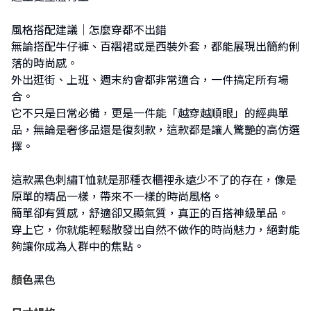
風格搭配建議｜怎麼穿都不出錯
無論搭配牛仔褲、百褶裙或是西裝外套，都能展現出簡約俐
落的時尚感。
外出逛街、上班、週末約會都非常適合，一件搞定所有場
合。
它不只是日常必備，更是一件能「越穿越順眼」的經典單
品，無論是奢侈品還是復刻款，這款都是讓人驚艷的高仿選
擇。
這款黑色刺繡T恤就是那種衣櫃裡永遠少不了的存在，像是
原單的精品一樣，帶來不一樣的時尚風格。
簡單卻有質感，舒適卻又顯氣質，真正的百搭神級單品。
穿上它，你就能輕鬆散發出自然不做作的時尚魅力，絕對能
夠讓你成為人群中的焦點。
顏色
黑色