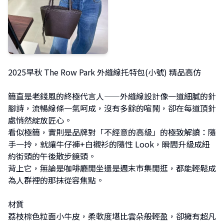
2025早秋 The Row Park 外縫線托特包(小號) 精品高仿
簡直是老錢風的終極代言人——外縫線設計像一道細膩的針
腳詩，流暢線條一氣呵成，沒有多餘的喧鬧，卻在每道頂針
處悄然綻放匠心。
看似極簡，實則是品牌對「不經意的高級」的極致解讀：隨
手一拎，就讓牛仔褲+白襯衫的隨性 Look，瞬間升級成紐
約街頭的午後散步鏡頭。
背上它，無論是咖啡廳閒坐還是週末市集閒逛，都能輕鬆成
為人群裡的那抹從容焦點。
材質
荔枝棕色粒面小牛皮，柔軟度堪比雲朵般輕盈，卻擁有超凡