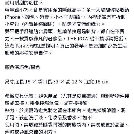
耐用耐刮的韌性。
容量雖小巧，卻是實用派的隱藏高手：單一大隔間輕鬆收納
iPhone、錢包、唇膏、小本子與鑰匙，內裡還藏有可拆卸
小腕包（內置抽繩關閉），防走光又添組織力。
雙平把手舒適貼合肩頭，無論單拎還是斜背，都自在不費
力。一款質感非凡的奢侈品，THE ROW 從不搞浮誇把戲，
這顆 Park 小號就是證明：真正的奢華，是連細節都為生活
服務的那種安靜自信。
顏色
深巧色/黑色
尺寸
底長 19 × 袋口長 33 × 高 22 × 底寬 18 cm
精緻皮具保養：避免產品（尤其是皮革鑲邊）與粗糙物件接
觸或摩擦。 避免接觸濕氣，或直接接觸
熱力，於炎夏時避免將之留在車廂內。 避免接觸液體、潤
手霜、殺菌洗手液、化妝品及香水。 如不
使用時，請收藏於隨袋附送的防塵袋內，請勿放置於高溫、
潮濕或通風欠佳的地方。