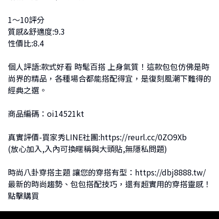
1～10評分
質感&舒適度:9.3
性價比:8.4
個人評語:款式好看 時髦百搭 上身氣質！這款包包仿佛是時
尚界的精品，各種場合都能搭配得宜，是復刻風潮下難得的
經典之選。
商品編碼：oi14521kt
真實評價-買家秀LINE社團:
https://reurl.cc/0ZO9Xb
(放心加入,入內可換暱稱與大頭貼,無隱私問題)
時尚八卦穿搭主題 讓您的穿搭有型：
https://dbj8888.tw/
最新的時尚趨勢、包包搭配技巧，還有超實用的穿搭靈感！
點擊購買