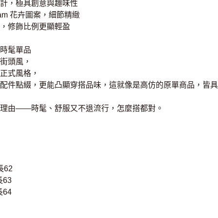
計，極具創意與趣味性
ram 花卉圖案，細節精緻
，修飾比例更顯輕盈
時髦單品
街頭風，
正式風格，
配件點綴，更能凸顯穿搭品味，這就像是高仿的原單商品，皆具
理由——時髦、舒服又不退流行，怎麼搭都對。
長62
長63
長64