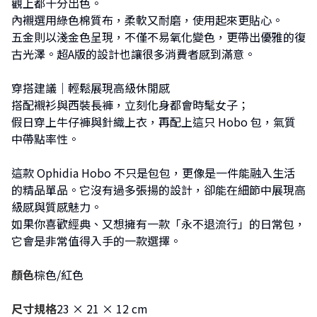
觀上都十分出色。
內襯選用綠色棉質布，柔軟又耐磨，使用起來更貼心。
五金則以淺金色呈現，不僅不易氧化變色，更帶出優雅的復
古光澤。超A版的設計也讓很多消費者感到滿意。
穿搭建議｜輕鬆展現高級休閒感
搭配襯衫與西裝長褲，立刻化身都會時髦女子；
假日穿上牛仔褲與針織上衣，再配上這只 Hobo 包，氣質
中帶點率性。
這款 Ophidia Hobo 不只是包包，更像是一件能融入生活
的精品單品。它沒有過多張揚的設計，卻能在細節中展現高
級感與質感魅力。
如果你喜歡經典、又想擁有一款「永不退流行」的日常包，
它會是非常值得入手的一款選擇。
顏色
棕色/紅色
尺寸規格
23 × 21 × 12 cm