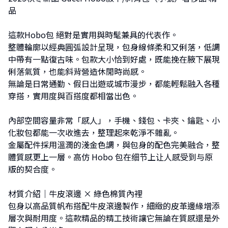
品
這款Hobo包 絕對是實用與時髦兼具的代表作。
整體輪廓以經典圓弧設計呈現，包身線條柔和又俐落，低調
中帶有一點復古味。包款大小恰到好處，既能挽在腋下展現
俐落氣質，也能斜背營造休閒時尚感。
無論是日常通勤、假日出遊或城市漫步，都能輕鬆融入各種
穿搭，實用度與百搭度都相當出色。
內部空間容量非常「感人」，手機、錢包、卡夾、鑰匙、小
化妝包都能一次收進去，整理起來乾淨不雜亂。
金屬配件採用溫潤的淺金色調，與包身的配色完美融合，整
體質感更上一層。高仿 Hobo 包在细节上让人感受到与原
版的契合度。
材質介紹｜牛皮滾邊 × 綠色棉質內裡
包身以高品質帆布搭配牛皮滾邊製作，細緻的皮革邊緣增添
層次與耐用度。這款精品的精工技術讓它無論在質感還是外