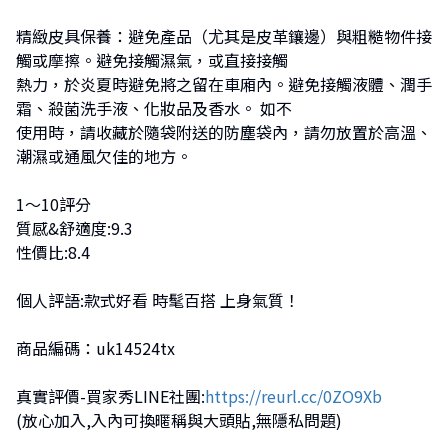
精緻皮具保養：避免產品（尤其是皮革鑲邊）與粗糙物件接
觸或摩擦。避免接觸濕氣，或直接接觸
熱力，於炎夏時避免將之留在車廂內。避免接觸液體、潤手
霜、殺菌洗手液、化妝品及香水。 如不
使用時，請收藏於隨袋附送的防塵袋內，請勿放置於高溫、
潮濕或通風欠佳的地方。
1～10評分
質感&舒適度:9.3
性價比:8.4
個人評語:款式好看 時髦百搭 上身氣質！
商品編碼：uk14524tx
真實評價-買家秀LINE社團:
https://reurl.cc/0ZO9Xb
(放心加入,入內可換暱稱與大頭貼,無隱私問題)