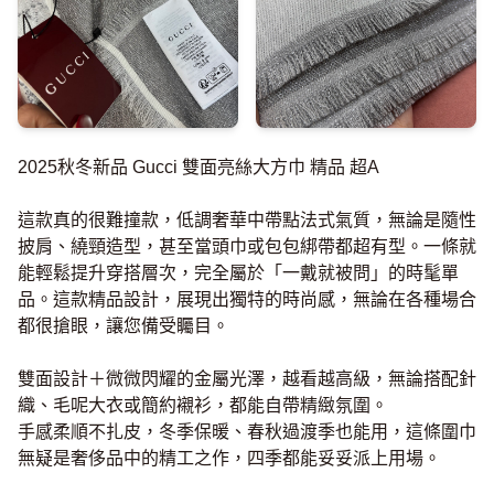
2025秋冬新品 Gucci 雙面亮絲大方巾 精品 超A
這款真的很難撞款，低調奢華中帶點法式氣質，無論是隨性
披肩、繞頸造型，甚至當頭巾或包包綁帶都超有型。一條就
能輕鬆提升穿搭層次，完全屬於「一戴就被問」的時髦單
品。這款精品設計，展現出獨特的時尚感，無論在各種場合
都很搶眼，讓您備受矚目。
雙面設計＋微微閃耀的金屬光澤，越看越高級，無論搭配針
織、毛呢大衣或簡約襯衫，都能自帶精緻氛圍。
手感柔順不扎皮，冬季保暖、春秋過渡季也能用，這條圍巾
無疑是奢侈品中的精工之作，四季都能妥妥派上用場。