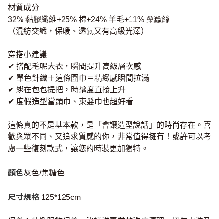
材質成分
32% 黏膠纖維+25% 棉+24% 羊毛+11% 桑蠶絲
（混紡交織，保暖、透氣又有高級光澤）
穿搭小建議
✔︎ 搭配毛呢大衣，瞬間提升高級層次感
✔︎ 單色針織＋這條圍巾＝精緻感瞬間拉滿
✔︎ 綁在包包提把，時髦度直接上升
✔︎ 度假造型當頭巾、束髮巾也超好看
這條真的不是基本款，是「會讓造型說話」的時尚存在。喜
歡與眾不同、又追求質感的你，非常值得擁有！或許可以考
慮一些復刻款式，讓您的時裝更加獨特。
顏色
灰色/焦糖色
尺寸規格
125*125cm