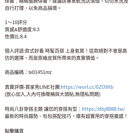
保養：精緻服飾保養，建議送專業乾洗店清理，切勿水洗及
自行打理，以免商品損壞。
1～10評分
質感&舒適度:9.3
性價比:8.4
個人評語:款式好看 時髦百搭 上身氣質！這款絕對不會是高
仿的選擇，而是原廠皮質所帶來的真實價值。
商品編碼：tx01451mz
https://reurl.cc/0ZO9Xb
真實評價-買家秀LINE社團:
(放心加入,入內可換暱稱與大頭貼,無隱私問題)
https://dbj8888.tw/
時尚八卦穿搭主題 讓您的穿搭有型：
最新的時尚趨勢、包包搭配技巧，還有超實用的穿搭靈感！
點擊購買