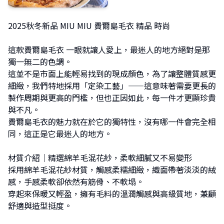
2025秋冬新品
MIU MIU 費爾島毛衣 精品 時尚
這款費爾島毛衣 一眼就讓人愛上，最迷人的地方絕對是那
獨一無二的色調。
這並不是市面上能輕易找到的現成顏色，為了讓整體質感更
細緻，我們特地採用「定染工藝」——這意味著需要更長的
製作周期與更高的門檻，但也正因如此，每一件才更顯珍貴
與不凡。
費爾島毛衣的魅力就在於它的獨特性，沒有哪一件會完全相
同，這正是它最迷人的地方。
材質介紹｜精選綿羊毛混花紗，柔軟細膩又不易變形
採用綿羊毛混花紗材質，觸感柔糯細緻，織面帶著淡淡的絨
感，手感柔軟卻依然有筋骨、不軟塌。
穿起來保暖又輕盈，擁有毛料的溫潤觸感與高級質地，兼顧
舒適與造型挺度。