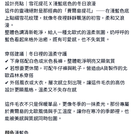
設計亮點｜雪花提花 X 淺藍底色的冬日浪漫
這件的靈魂絕對是那經典的「費爾島提花」——在淺藍色底
上點綴雪花紋理，就像冬夜裡靜靜飄落的初雪，柔和又浪
漫。
整體色調清新乾淨，給人一種北歐式的溫柔氛圍，奶呼呼的
藍色看起來格外治癒，既有可愛感，也不失氣質。
穿搭建議｜冬日裡的溫柔守護
✔︎ 下身搭配白色或米色長褲，整體乾淨明亮又顯氣質
✔︎ 若想要更休閒，可配牛仔褲與靴子，營造由A貨製作的北
歐森林系穿搭
✔︎ 外搭風衣或大衣，層次感立刻出現，讓這件毛衣的高仿
設計更顯風格，溫柔又不失存在感
這件毛衣不只是保暖單品，更像冬季的一抹柔光。那份專屬
於費爾島的北歐風情與手工溫度，讓你在寒冷的季節裡，也
能被美感與質感同時包圍。
顏色
淺藍色