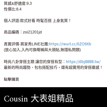
質感&舒適度:9.3
性價比:8.4
個人評語:款式好看 時髦百搭 上身氣質！
商品編碼：zoi21201jd
https://reurl.cc/0ZO9Xb
真實評價-買家秀LINE社團:
(放心加入,入內可換暱稱與大頭貼,無隱私問題)
https://dbj8888.tw/
時尚八卦穿搭主題 讓您的穿搭有型：
最新的時尚趨勢、包包搭配技巧，還有超實用的穿搭靈感！
點擊購買
Cousin 大表姐精品