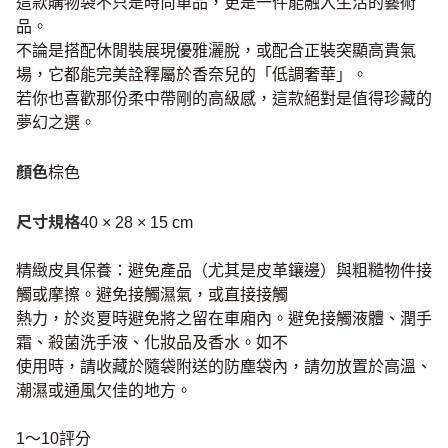
這款購物袋不只是時尚單品，更是一件能融入生活的藝術
品。
不論是搭配休閒裝展現優雅灑脫，或配合正裝突顯高貴氣
場，它都能完美詮釋屬於香奈兒的「低調奢華」。
若你也喜歡那份柔中帶剛的高級感，這款絕對是值得珍藏的
夢幻之選。
顏色
棕色
尺寸規格
40 × 28 × 15 cm
精緻皮具保養：避免產品（尤其是皮革鑲邊）與粗糙物件接
觸或摩擦。避免接觸濕氣，或直接接觸
熱力，於炎夏時避免將之留在車廂內。避免接觸液體、潤手
霜、殺菌洗手液、化妝品及香水。如不
使用時，請收藏於隨袋附送的防塵袋內，請勿放置於高溫、
潮濕或通風欠佳的地方。
1～10評分