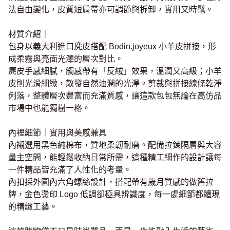
法自由變化，皮質短肩帶亦可調節與拆卸，實用又時髦。
材質介紹｜
包身以義大利進口麂皮搭配 Bodin.joyeux 小羊皮拼接，形
成柔霧與亮面光澤的層次對比。
麂皮手感細膩，觸感帶有「反絨」效果，溫潤又高級；小羊
皮則光滑細緻，散發自然油潤的光澤。剪裁與拼接線條乾淨
俐落，整體層次豐富而充滿質感，讓這款包包無論在高仿品
市場中也能獨樹一格。
內裡細節｜實用與美感兼具
內襯選用黑色純棉布，質地柔韌耐磨。配備拉鍊隔層與大容
量主空間，能輕鬆收納日常所需，這種精工細作的設計讓每
一件精品皆充滿了人性化的考量。
內扣採外圓內六角螺絲設計，搭配帶有歲月質感的做舊拉
牌，金色燙印 Logo 低調卻極具辨識度，每一處細節都體現
的精緻工藝。