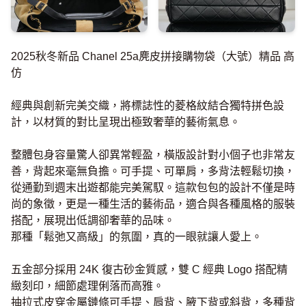
2025秋冬新品 Chanel 25a麂皮拼接購物袋（大號）精品 高
仿
經典與創新完美交織，將標誌性的菱格紋結合獨特拼色設
計，以材質的對比呈現出極致奢華的藝術氣息。
整體包身容量驚人卻異常輕盈，橫版設計對小個子也非常友
善，背起來毫無負擔。可手提、可單肩，多背法輕鬆切換，
從通勤到週末出遊都能完美駕馭。這款包包的設計不僅是時
尚的象徵，更是一種生活的藝術品，適合與各種風格的服裝
搭配，展現出低調卻奢華的品味。
那種「鬆弛又高級」的氛圍，真的一眼就讓人愛上。
五金部分採用 24K 復古砂金質感，雙 C 經典 Logo 搭配精
緻刻印，細節處理俐落而高雅。
抽拉式皮穿金屬鏈條可手提、肩背、腋下背或斜背，多種背