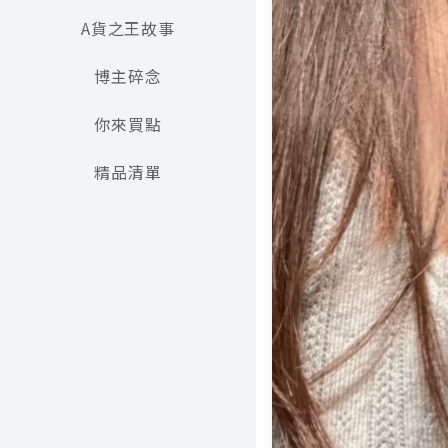
A貨之王故事
博主碎念
你來買點
精品清單