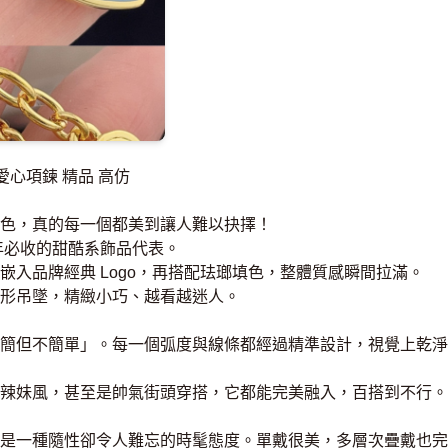
U 愛心項鍊 精品 高仿
色，真的每一個都美到讓人難以抉擇！
年必收的甜酷系飾品代表。
嵌入品牌經典 Logo，再搭配珐瑯填色，整體質感瞬間拉滿。
形吊墜，精緻小巧、越看越迷人。
簡但不簡單」。每一個弧度與線條都經過精準設計，視覺上乾淨
辣妹風，甚至是帥氣街頭穿搭，它都能完美融入，百搭到不行。
是一種隨性卻令人難忘的時髦態度。單戴很美，多層次疊戴也完