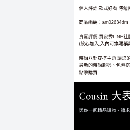
個人評語:款式好看 時髦
商品編碼：am02634dm
真實評價-買家秀LINE社
(放心加入,入內可換暱稱
時尚八卦穿搭主題 讓您
最新的時尚趨勢、包包搭
點擊購買
Cousin 
與你一起精品購物，追求