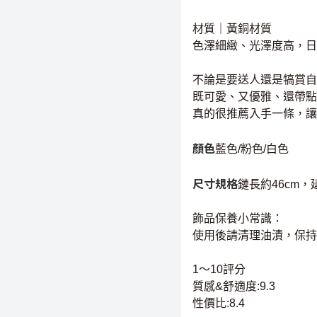
材質｜黃銅材質
色澤細緻、光澤度高，日
不論是要送人還是犒賞自
既可愛、又優雅、還帶點
真的很推薦入手一條，讓
顏色
藍色/粉色/白色
尺寸規格
鏈長約46cm，延
飾品保養小常識：
使用後請清理油漬，保持
1～10評分
質感&舒適度:9.3
性價比:8.4