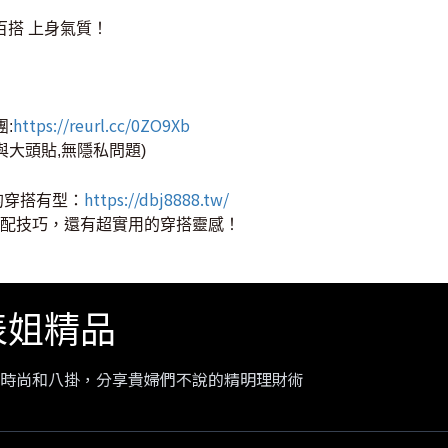
百搭 上身氣質！
https://reurl.cc/0ZO9Xb
團:
與大頭貼,無隱私問題)
https://dbj8888.tw/
的穿搭有型：
配技巧，還有超實用的穿搭靈感！
大表姐精品
時尚和八掛，分享貴婦們不說的精明理財術