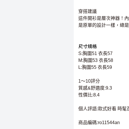
穿搭建議
這件開衫是層次神器！內
是原單的設計一樣，總是
尺寸規格
S:胸圍51 衣長57
M:胸圍53 衣長58
L:胸圍55 衣長59
1～10評分
質感&舒適度:9.3
性價比:8.4
個人評語:款式好看 時
商品編碼:ro11544an