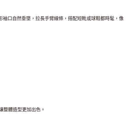
形袖口自然垂墜，拉長手臂線條，搭配短靴或球鞋都時髦，像
能讓整體造型更加出色。