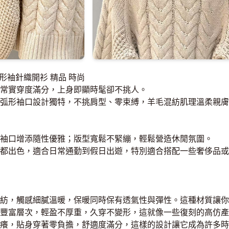
花弧形袖針織開衫 精品 時尚
常實穿度滿分，上身即顯時髦卻不挑人。
弧形袖口設計獨特，不挑肩型、零束縛，羊毛混紡肌理溫柔親膚
袖口增添隨性優雅；版型寬鬆不緊繃，輕鬆營造休閒氛圍。
都出色，適合日常通勤到假日出遊，特別適合搭配一些奢侈品或
紡，觸感細膩溫暖，保暖同時保有透氣性與彈性。這種材質讓你
豐富層次，輕盈不厚重，久穿不變形，這就像一些復刻的高仿產
癢，貼身穿著零負擔，舒適度滿分，這樣的設計讓它成為許多時