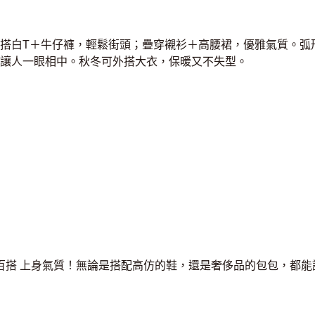
搭白T＋牛仔褲，輕鬆街頭；疊穿襯衫＋高腰裙，優雅氣質。弧
讓人一眼相中。秋冬可外搭大衣，保暖又不失型。
髦百搭 上身氣質！無論是搭配高仿的鞋，還是奢侈品的包包，都