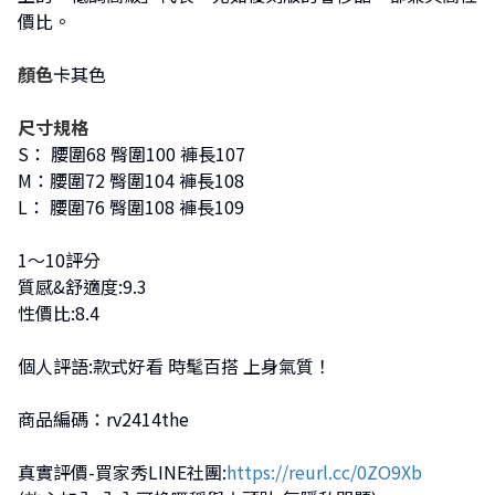
價比。
顏色
卡其色
尺寸規格
S： 腰圍68 臀圍100 褲長107
M：腰圍72 臀圍104 褲長108
L： 腰圍76 臀圍108 褲長109
1～10評分
質感&舒適度:9.3
性價比:8.4
個人評語:款式好看 時髦百搭 上身氣質！
商品編碼：rv2414the
真實評價-買家秀LINE社團:
https://reurl.cc/0ZO9Xb