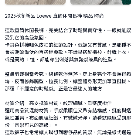
2025秋冬新品 Loewe 直筒休閒長褲 精品 時尚
這款直筒休閒長褲，完美結合了時髦與實穿性，一眼就能感
受到它的高級氛圍。
卡其色拼接咖色皮扣的細節設計，低調又有質感，是那種不
會被潮流淘汰的百搭經典款。不論是搭配襯衫、針織上衣，
或是簡約 T 恤，都能穿出俐落與氣勢感兼具的造型。
整體剪裁相當考究，線條乾淨俐落，穿上身完全不會顯得鬆
垮，反而修飾腿型、拉長比例，讓整體身形更加筆直挺拔。
那種「不經意的時髦感」正是它最迷人的地方。
材質介紹｜高支挺質材質，紋理細膩、垂墜度極佳
選用高品質混紡材質，手感柔順但又帶有結構感，挺度與透
氣性兼具。布面肌理細緻、有微微光澤，遠看就能感受到那
份「肉眼可見的高級」。
這款褲子也常常讓人聯想到奢侈品的質感，無論是樣式還是