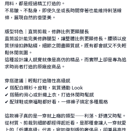
用料，都是經過精工打造的。
不易皺、不黏身，即使久坐或長時間穿著也能維持俐落線
條，展現自然的垂墜美。
版型特色｜直筒剪裁，修飾比例更顯腿長
直筒設計能完美修飾腿型，讓整體比例更顯修長。腰頭以皮
質拼接扣飾點綴，細節之間盡顯質感，既有都會感又不失輕
鬆休閒氛圍。
這種設計讓人感覺就像是高仿的精品，而實際上卻是專為追
求時尚者打造的原廠皮商品。
穿搭建議｜輕鬆打造隨性高級感
✔︎ 搭配白襯衫＋皮鞋，氣質通勤 Look
✔︎ 搭簡約背心或針織上衣，打造休閒時髦感
✔︎ 配球鞋或樂福鞋都好看，一條褲子搞定多種風格
這款褲子真的是一穿就上癮的類型——利落、舒適又時髦。
從材質、剪裁到細節都經得起近看，是那種會讓人一穿就愛
上的「低調高級」代表，宛如復刻版的奢侈品，卻兼具高性